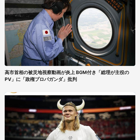
高市首相の被災地視察動画が炎上 BGM付き「総理が主役の
PV」に「政権プロパガンダ」批判