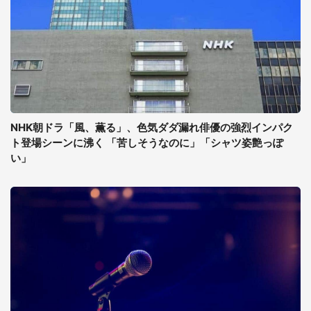
NHK朝ドラ「風、薫る」、色気ダダ漏れ俳優の強烈インパク
ト登場シーンに沸く 「苦しそうなのに」「シャツ姿艶っぽ
い」