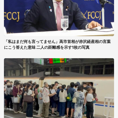
「私はまだ何も言ってません」高市首相が赤沢経産相の言葉
にこう答えた意味 二人の距離感を示す1枚の写真