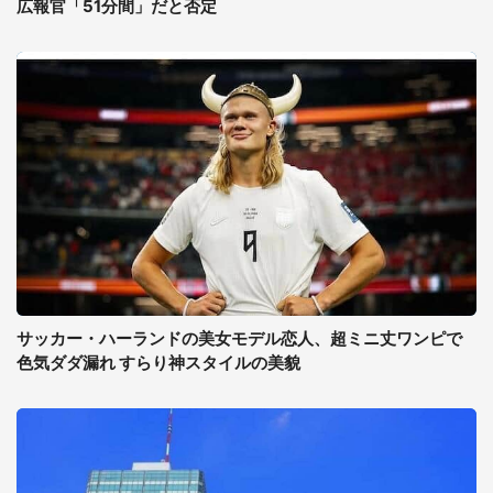
広報官「51分間」だと否定
サッカー・ハーランドの美女モデル恋人、超ミニ丈ワンピで
色気ダダ漏れ すらり神スタイルの美貌