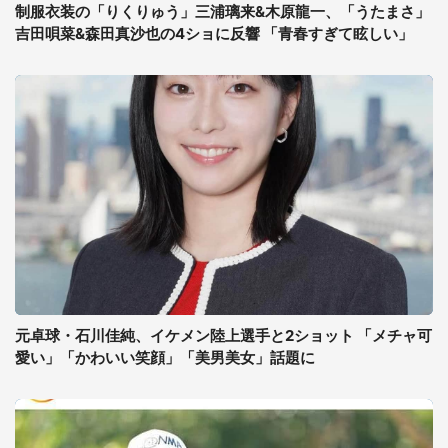
制服衣装の「りくりゅう」三浦璃来&木原龍一、「うたまさ」
吉田唄菜&森田真沙也の4ショに反響 「青春すぎて眩しい」
元卓球・石川佳純、イケメン陸上選手と2ショット 「メチャ可
愛い」「かわいい笑顔」「美男美女」話題に