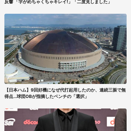
反響 「字がめちゃくちゃキレイ!」「二度見しました」
【日本ハム】9回好機になぜ代打起用したのか、連続三振で無
得点...球団OBが指摘したベンチの「選択」