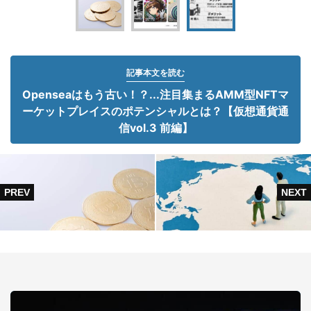
記事本文を読む
Openseaはもう古い！？...注目集まるAMM型NFTマ
ーケットプレイスのポテンシャルとは？【仮想通貨通
信vol.3 前編】