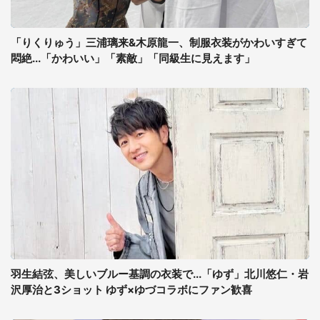
「りくりゅう」三浦璃来&木原龍一、制服衣装がかわいすぎて
悶絶...「かわいい」「素敵」「同級生に見えます」
羽生結弦、美しいブルー基調の衣装で...「ゆず」北川悠仁・岩
沢厚治と3ショット ゆず×ゆづコラボにファン歓喜