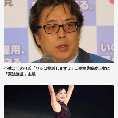
小林よしのり氏「ワシは提訴しますよ」...皇室典範改正案に
「憲法違反」主張