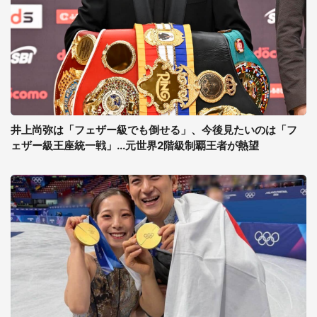
井上尚弥は「フェザー級でも倒せる」、今後見たいのは「フ
ェザー級王座統一戦」...元世界2階級制覇王者が熱望