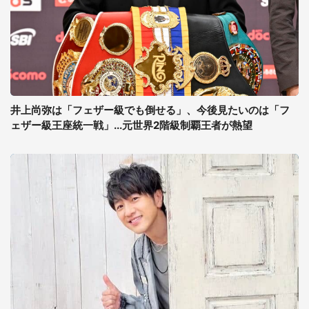
井上尚弥は「フェザー級でも倒せる」、今後見たいのは「フ
ェザー級王座統一戦」...元世界2階級制覇王者が熱望