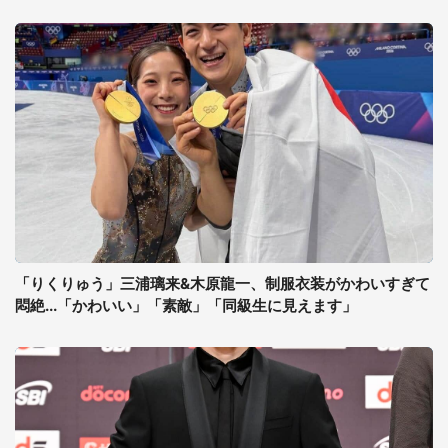
「りくりゅう」三浦璃来&木原龍一、制服衣装がかわいすぎて
悶絶...「かわいい」「素敵」「同級生に見えます」