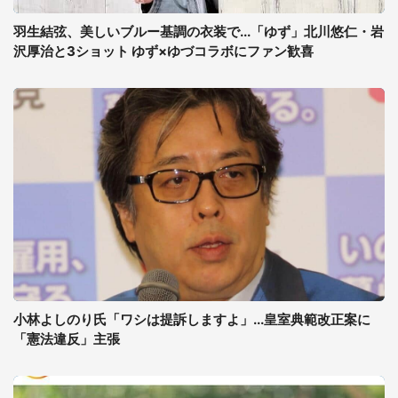
羽生結弦、美しいブルー基調の衣装で...「ゆず」北川悠仁・岩
沢厚治と3ショット ゆず×ゆづコラボにファン歓喜
小林よしのり氏「ワシは提訴しますよ」...皇室典範改正案に
「憲法違反」主張