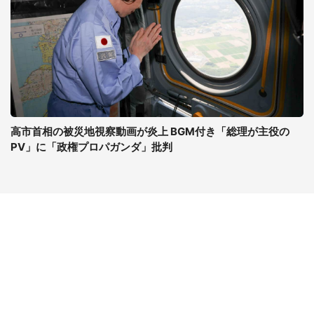
高市首相の被災地視察動画が炎上 BGM付き「総理が主役の
PV」に「政権プロパガンダ」批判
コンテンツ
関連サイト
最新記事一覧
J-CASTニュース
コラムざんまい
J-CASTトレンド
ニュース pickup
J-CAST会社ウォッチ