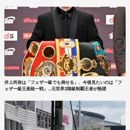
井上尚弥は「フェザー級でも倒せる」、今後見たいのは「フ
ェザー級王座統一戦」...元世界2階級制覇王者が熱望