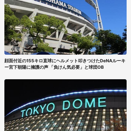
顔面付近の155キロ直球にヘルメット叩きつけたDeNAルーキ
ー宮下朝陽に擁護の声 「負けん気必要」と球団OB