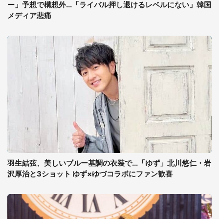
ー」予想で構想外...「ライバル押し退けるレベルにない」韓国
メディア悲痛
羽生結弦、美しいブルー基調の衣装で...「ゆず」北川悠仁・岩
沢厚治と3ショット ゆず×ゆづコラボにファン歓喜