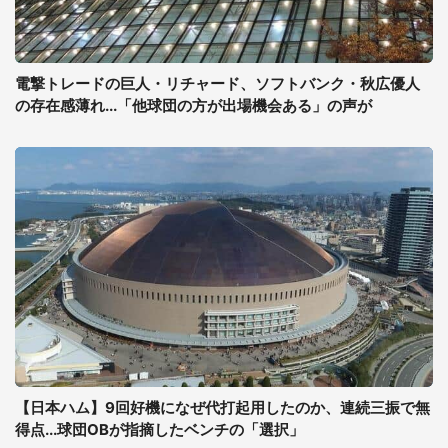
電撃トレードの巨人・リチャード、ソフトバンク・秋広優人
の存在感薄れ...「他球団の方が出場機会ある」の声が
【日本ハム】9回好機になぜ代打起用したのか、連続三振で無
得点...球団OBが指摘したベンチの「選択」