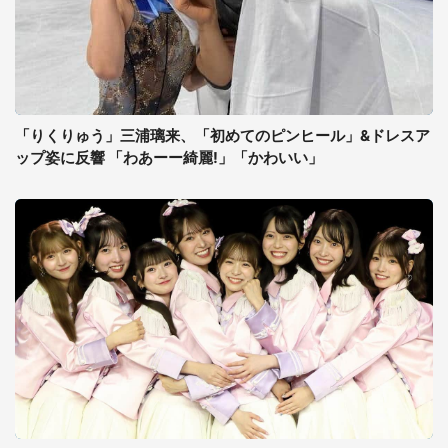
「りくりゅう」三浦璃来、「初めてのピンヒール」&ドレスア
ップ姿に反響 「わあーー綺麗!」「かわいい」