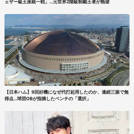
ェザー級王座統一戦」...元世界2階級制覇王者が熱望
【日本ハム】9回好機になぜ代打起用したのか、連続三振で無
得点...球団OBが指摘したベンチの「選択」