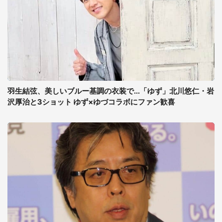
羽生結弦、美しいブルー基調の衣装で...「ゆず」北川悠仁・岩
沢厚治と3ショット ゆず×ゆづコラボにファン歓喜