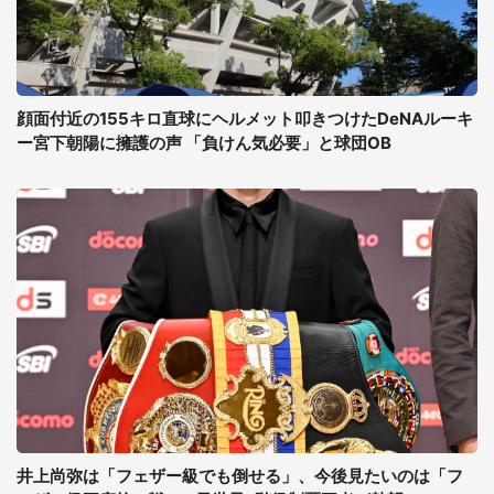
顔面付近の155キロ直球にヘルメット叩きつけたDeNAルーキ
ー宮下朝陽に擁護の声 「負けん気必要」と球団OB
井上尚弥は「フェザー級でも倒せる」、今後見たいのは「フ