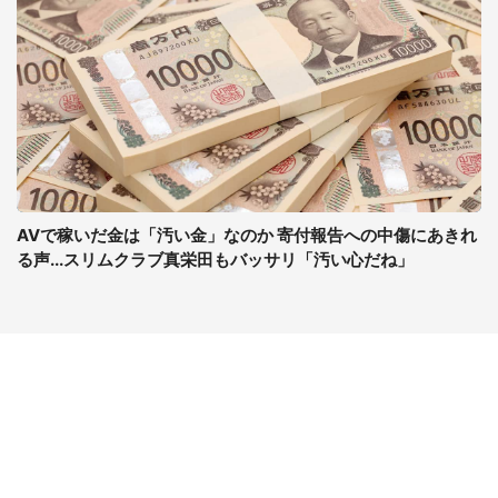
AVで稼いだ金は「汚い金」なのか 寄付報告への中傷にあきれ
る声...スリムクラブ真栄田もバッサリ「汚い心だね」
コンテンツ
関連サイト
最新記事一覧
J-CASTニュース
コラムざんまい
J-CASTトレンド