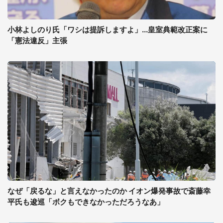
小林よしのり氏「ワシは提訴しますよ」...皇室典範改正案に
「憲法違反」主張
なぜ「戻るな」と言えなかったのか イオン爆発事故で斎藤幸
平氏も逡巡「ボクもできなかっただろうなあ」