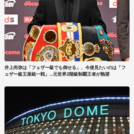
井上尚弥は「フェザー級でも倒せる」、今後見たいのは「フ
ェザー級王座統一戦」...元世界2階級制覇王者が熱望