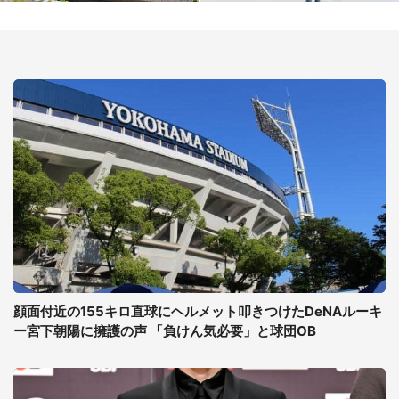
顔面付近の155キロ直球にヘルメット叩きつけたDeNAルーキ
ー宮下朝陽に擁護の声 「負けん気必要」と球団OB