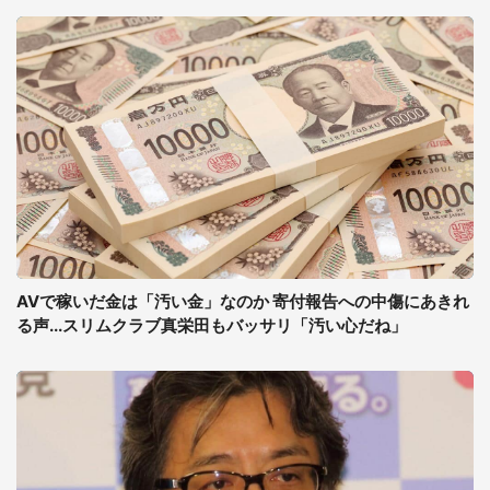
AVで稼いだ金は「汚い金」なのか 寄付報告への中傷にあきれ
る声...スリムクラブ真栄田もバッサリ「汚い心だね」