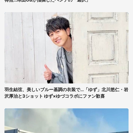
羽生結弦、美しいブルー基調の衣装で...「ゆず」北川悠仁・岩
沢厚治と3ショット ゆず×ゆづコラボにファン歓喜