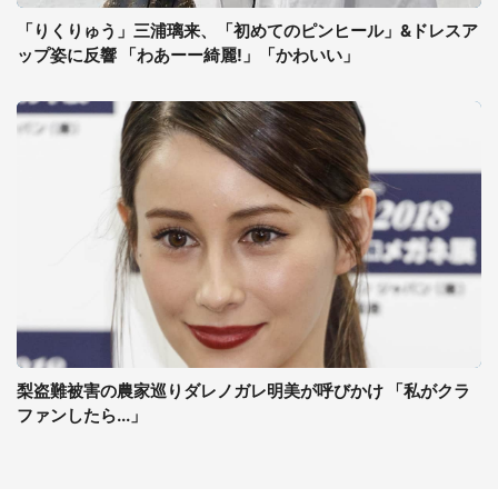
「りくりゅう」三浦璃来、「初めてのピンヒール」&ドレスア
ップ姿に反響 「わあーー綺麗!」「かわいい」
梨盗難被害の農家巡りダレノガレ明美が呼びかけ 「私がクラ
ファンしたら...」