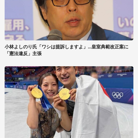
小林よしのり氏「ワシは提訴しますよ」...皇室典範改正案に
「憲法違反」主張