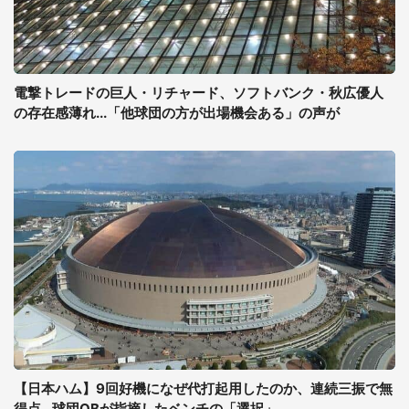
電撃トレードの巨人・リチャード、ソフトバンク・秋広優人
の存在感薄れ...「他球団の方が出場機会ある」の声が
【日本ハム】9回好機になぜ代打起用したのか、連続三振で無
得点...球団OBが指摘したベンチの「選択」