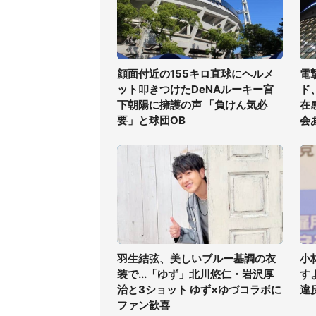
顔面付近の155キロ直球にヘルメ
電
ット叩きつけたDeNAルーキー宮
ド
下朝陽に擁護の声 「負けん気必
在
要」と球団OB
会
羽生結弦、美しいブルー基調の衣
小
装で...「ゆず」北川悠仁・岩沢厚
す
治と3ショット ゆず×ゆづコラボに
違
ファン歓喜