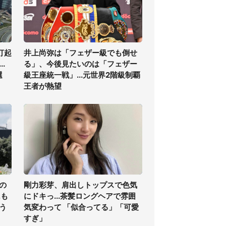
打起
井上尚弥は「フェザー級でも倒せ
.
る」、今後見たいのは「フェザー
選
級王座統一戦」...元世界2階級制覇
王者が熱望
の
剛力彩芽、肩出しトップスで色気
氏も
にドキっ...茶髪ロングヘアで雰囲
う
気変わって 「似合ってる」「可愛
すぎ」