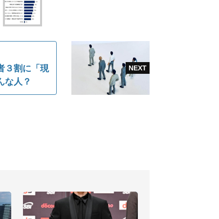
者３割に「現
んな人？