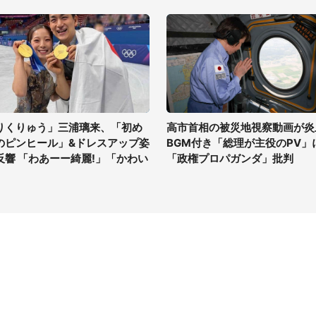
りくりゅう」三浦璃来、「初め
高市首相の被災地視察動画が炎
のピンヒール」&ドレスアップ姿
BGM付き「総理が主役のPV」
反響 「わあーー綺麗!」「かわい
「政権プロパガンダ」批判
」
イト
サイトについて