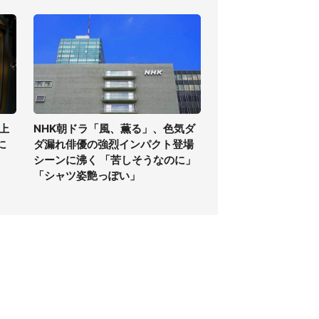
上
NHK朝ドラ「風、薫る」、色気ダ
に
ダ漏れ俳優の強烈インパクト登場
シーンに沸く 「苦しそうなのに」
「シャツ姿艶っぽい」