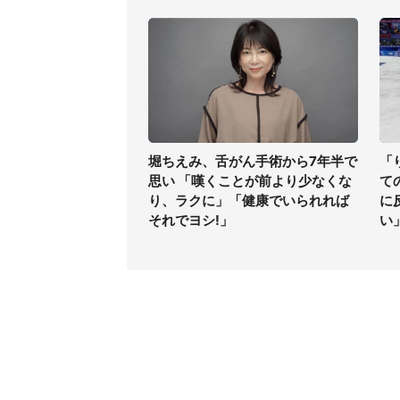
堀ちえみ、舌がん手術から7年半で
「
思い 「嘆くことが前より少なくな
て
り、ラクに」「健康でいられれば
に
それでヨシ!」
い
コンテンツ
関連サ