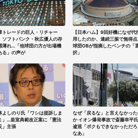
撃トレードの巨人・リチャー
【日本ハム】9回好機になぜ代
、ソフトバンク・秋広優人の存
用したのか、連続三振で無得点..
感薄れ...「他球団の方が出場機
球団OBが指摘したベンチの「
ある」の声が
択」
林よしのり氏「ワシは提訴しま
なぜ「戻るな」と言えなかった
よ」...皇室典範改正案に「憲法
か イオン爆発事故で斎藤幸平
反」主張
逡巡「ボクもできなかっただろ
なあ」