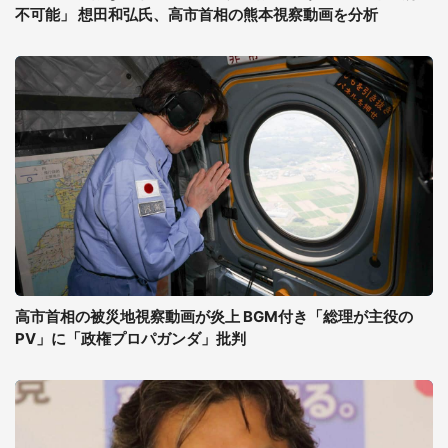
不可能」 想田和弘氏、高市首相の熊本視察動画を分析
高市首相の被災地視察動画が炎上 BGM付き「総理が主役の
PV」に「政権プロパガンダ」批判