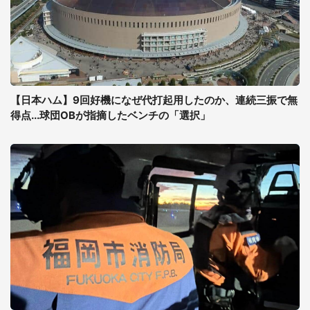
【日本ハム】9回好機になぜ代打起用したのか、連続三振で無
得点...球団OBが指摘したベンチの「選択」