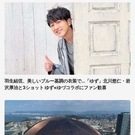
羽生結弦、美しいブルー基調の衣装で...「ゆず」北川悠仁・岩
沢厚治と3ショット ゆず×ゆづコラボにファン歓喜