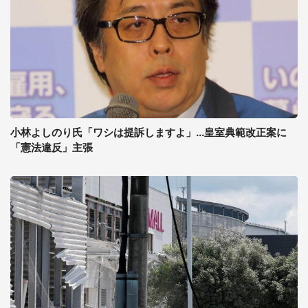
小林よしのり氏「ワシは提訴しますよ」...皇室典範改正案に
「憲法違反」主張