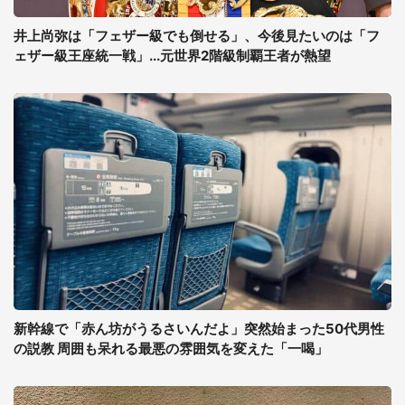
井上尚弥は「フェザー級でも倒せる」、今後見たいのは「フ
ェザー級王座統一戦」...元世界2階級制覇王者が熱望
新幹線で「赤ん坊がうるさいんだよ」突然始まった50代男性
の説教 周囲も呆れる最悪の雰囲気を変えた「一喝」