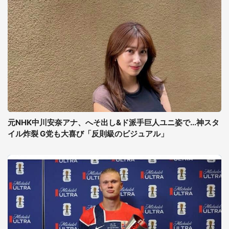
元NHK中川安奈アナ、へそ出し&ド派手巨人ユニ姿で...神スタ
イル炸裂 G党も大喜び「反則級のビジュアル」