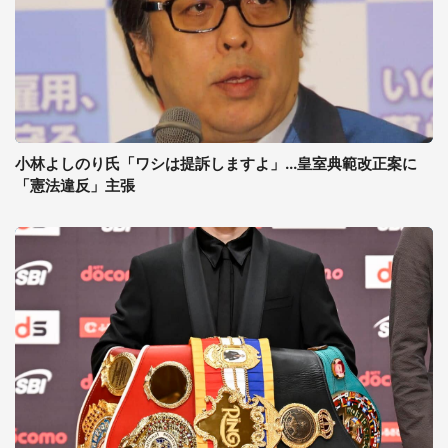
小林よしのり氏「ワシは提訴しますよ」...皇室典範改正案に
「憲法違反」主張