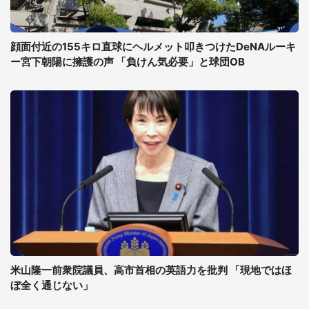
顔面付近の155キロ直球にヘルメット叩きつけたDeNAルーキ
ー宮下朝陽に擁護の声 「負けん気必要」と球団OB
米山隆一前衆院議員、高市首相の英語力を批判 「現地ではほ
ぼ全く通じない」