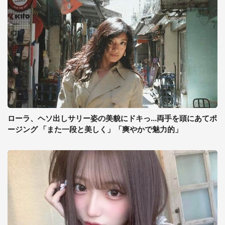
ローラ、ヘソ出しサリー姿の美貌にドキっ...両手を頭にあてポ
ージング 「また一段と美しく」「爽やかで魅力的」