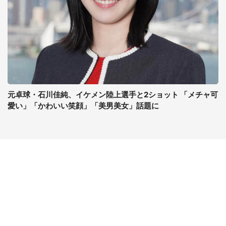
元卓球・石川佳純、イケメン陸上選手と2ショット 「メチャ可
愛い」「かわいい笑顔」「美男美女」話題に
コンテンツ
関連サイト
最新記事一覧
J-CASTニュース
コラムざんまい
J-CASTトレンド
ニュース pickup
J-CAST会社ウォッチ