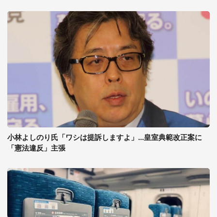
小林よしのり氏「ワシは提訴しますよ」...皇室典範改正案に
「憲法違反」主張