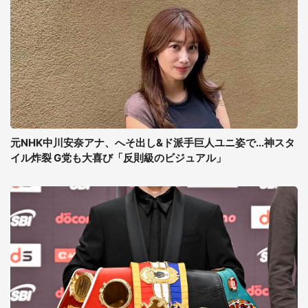
元NHK中川安奈アナ、へそ出し&ド派手巨人ユニ姿で...神スタ
イル炸裂 G党も大喜び「反則級のビジュアル」