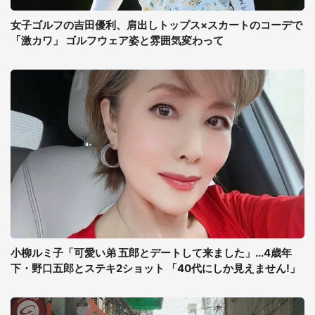
女子ゴルフの吉田優利、肩出しトップス×スカートのコーデで
「激カワ」 ゴルフウェア姿と雰囲気変わって
小柳ルミ子「可愛い弟 五郎とデートして来ました」...4歳年
下・野口五郎とステキ2ショット 「40代にしか見えません!」