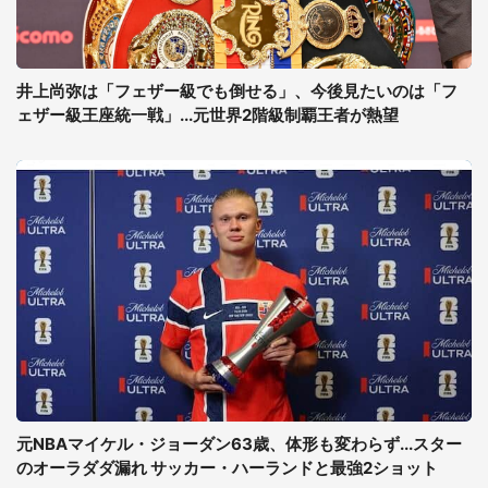
井上尚弥は「フェザー級でも倒せる」、今後見たいのは「フ
ェザー級王座統一戦」...元世界2階級制覇王者が熱望
元NBAマイケル・ジョーダン63歳、体形も変わらず...スター
のオーラダダ漏れ サッカー・ハーランドと最強2ショット