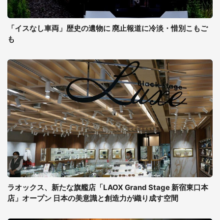
「イスなし車両」歴史の遺物に 廃止報道に冷淡・惜別こもご
も
ラオックス、新たな旗艦店「LAOX Grand Stage 新宿東口本
店」オープン 日本の美意識と創造力が織り成す空間