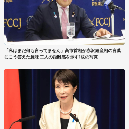
「私はまだ何も言ってません」高市首相が赤沢経産相の言葉
にこう答えた意味 二人の距離感を示す1枚の写真