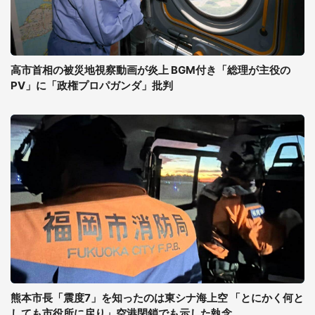
高市首相の被災地視察動画が炎上 BGM付き「総理が主役の
PV」に「政権プロパガンダ」批判
熊本市長「震度7」を知ったのは東シナ海上空 「とにかく何と
しても市役所に戻り」空港閉鎖でも示した執念