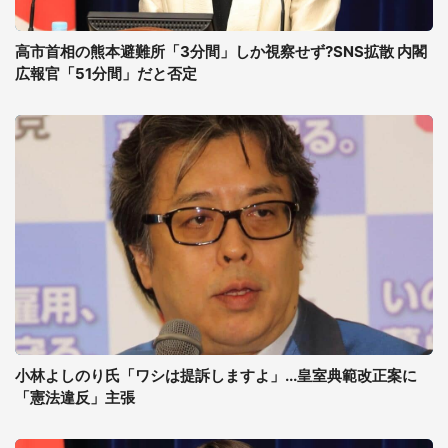
高市首相の熊本避難所「3分間」しか視察せず?SNS拡散 内閣
広報官「51分間」だと否定
小林よしのり氏「ワシは提訴しますよ」...皇室典範改正案に
「憲法違反」主張