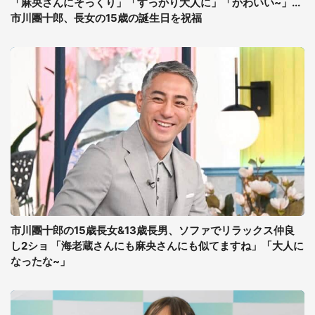
「麻央さんにそっくり」「すっかり大人に」「かわいい~」...
市川團十郎、長女の15歳の誕生日を祝福
市川團十郎の15歳長女&13歳長男、ソファでリラックス仲良
し2ショ 「海老蔵さんにも麻央さんにも似てますね」「大人に
なったな~」