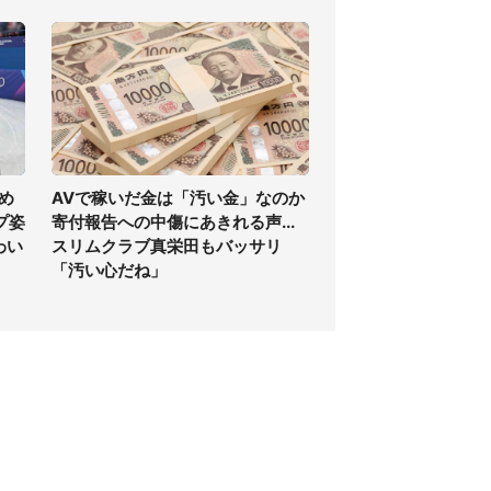
め
AVで稼いだ金は「汚い金」なのか
プ姿
寄付報告への中傷にあきれる声...
わい
スリムクラブ真栄田もバッサリ
「汚い心だね」