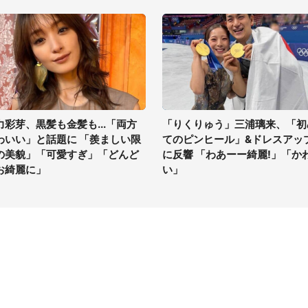
力彩芽、黒髪も金髪も...「両方
「りくりゅう」三浦璃来、「初
わいい」と話題に 「羨ましい限
てのピンヒール」&ドレスアッ
の美貌」「可愛すぎ」「どんど
に反響 「わあーー綺麗!」「か
お綺麗に」
い」
イト
サイトについて