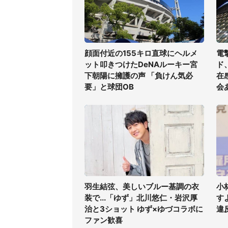
顔面付近の155キロ直球にヘルメ
電
ット叩きつけたDeNAルーキー宮
ド
下朝陽に擁護の声 「負けん気必
在
要」と球団OB
会
羽生結弦、美しいブルー基調の衣
小
装で...「ゆず」北川悠仁・岩沢厚
す
治と3ショット ゆず×ゆづコラボに
違
ファン歓喜