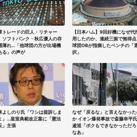
撃トレードの巨人・リチャー
【日本ハム】9回好機になぜ代
、ソフトバンク・秋広優人の存
用したのか、連続三振で無得点..
感薄れ...「他球団の方が出場機
球団OBが指摘したベンチの「
ある」の声が
択」
林よしのり氏「ワシは提訴しま
なぜ「戻るな」と言えなかった
よ」...皇室典範改正案に「憲法
か イオン爆発事故で斎藤幸平
反」主張
逡巡「ボクもできなかっただろ
なあ」