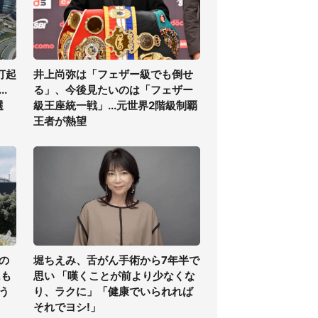
打起
井上尚弥は「フェザー級でも倒せ
.
る」、今後見たいのは「フェザー
選
級王座統一戦」...元世界2階級制覇
王者が熱望
の
堀ちえみ、舌がん手術から7年半で
氏も
思い 「嘆くことが前より少なくな
う
り、ラクに」「健康でいられれば
それでヨシ!」