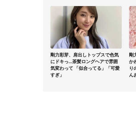
剛力彩芽、肩出しトップスで色気
剛
にドキっ...茶髪ロングヘアで雰囲
か
気変わって 「似合ってる」「可愛
り
すぎ」
ん
コンテンツ
関連サ