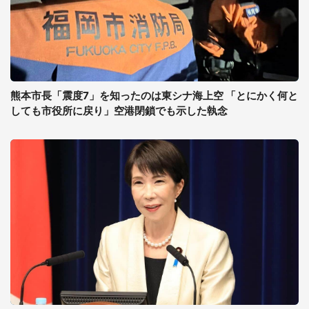
熊本市長「震度7」を知ったのは東シナ海上空 「とにかく何と
しても市役所に戻り」空港閉鎖でも示した執念