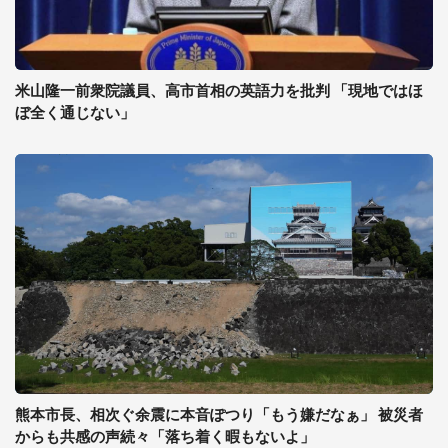
米山隆一前衆院議員、高市首相の英語力を批判 「現地ではほ
ぼ全く通じない」
熊本市長、相次ぐ余震に本音ぽつり「もう嫌だなぁ」 被災者
からも共感の声続々「落ち着く暇もないよ」