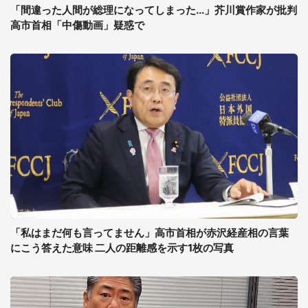
「間違った人間が総理になってしまった...」芥川賞作家が批判
高市首相「中傷動画」疑惑で
「私はまだ何も言ってません」高市首相が赤沢経産相の言葉
にこう答えた意味 二人の距離感を示す1枚の写真