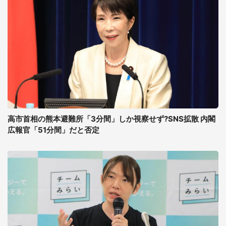
高市首相の熊本避難所「3分間」しか視察せず?SNS拡散 内閣
広報官「51分間」だと否定