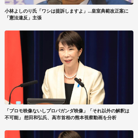
小林よしのり氏「ワシは提訴しますよ」...皇室典範改正案に
「憲法違反」主張
「プロモ映像ないしプロパガンダ映像」「それ以外の解釈は
不可能」 想田和弘氏、高市首相の熊本視察動画を分析