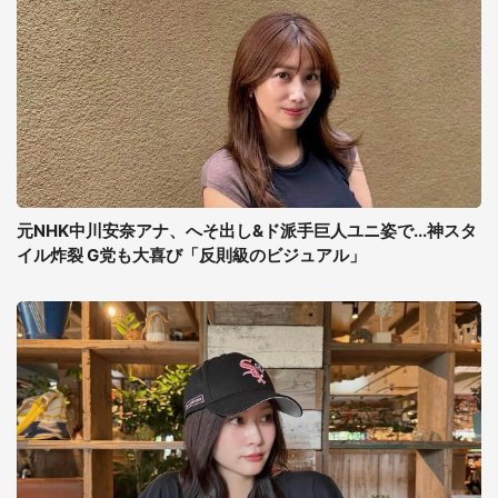
元NHK中川安奈アナ、へそ出し&ド派手巨人ユニ姿で...神スタ
イル炸裂 G党も大喜び「反則級のビジュアル」