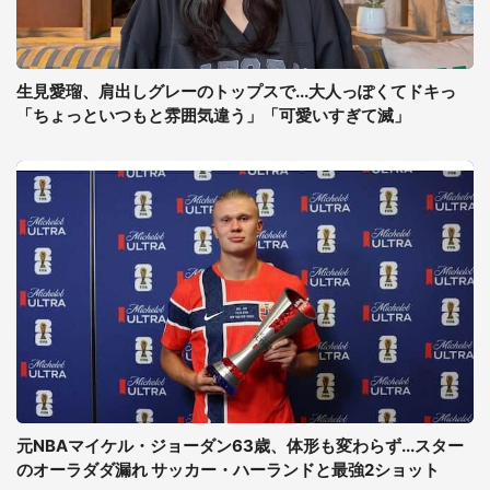
生見愛瑠、肩出しグレーのトップスで...大人っぽくてドキっ
「ちょっといつもと雰囲気違う」「可愛いすぎて滅」
元NBAマイケル・ジョーダン63歳、体形も変わらず...スター
のオーラダダ漏れ サッカー・ハーランドと最強2ショット