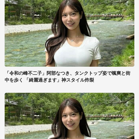
「令和の峰不二子」阿部なつき、タンクトップ姿で颯爽と街
中を歩く 「綺麗過ぎます」神スタイル炸裂