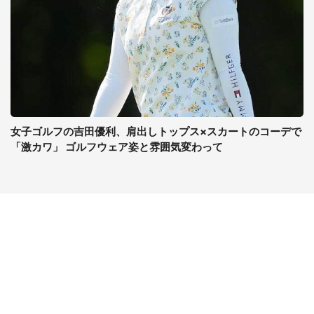
女子ゴルフの吉田優利、肩出しトップス×スカートのコーデで
「激カワ」 ゴルフウェア姿と雰囲気変わって
コンテンツ
関連サイト
最新記事一覧
J-CASTニュース
コラムざんまい
J-CASTトレンド
ニュース pickup
J-CAST会社ウォッチ