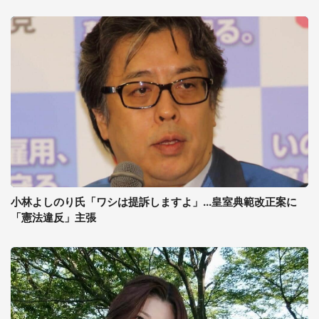
小林よしのり氏「ワシは提訴しますよ」...皇室典範改正案に
「憲法違反」主張