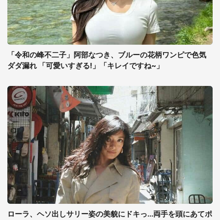
「令和の峰不二子」阿部なつき、ブルーの花柄ワンピで色気
ダダ漏れ 「可愛いすぎる!」「キレイですね~」
ローラ、ヘソ出しサリー姿の美貌にドキっ...両手を頭にあてポ