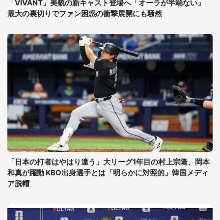
「VIVANT」美貌の新キャスト登場へ「オーラが半端ない」
最大の裏切りでファン困惑の衝撃展開にも騒然
「日本の打者はやはり違う」大リーグ1年目の村上宗隆、岡本
和真が躍動 KBO出身選手とは「明らかに対照的」韓国メディ
ア脱帽