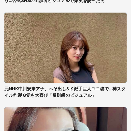
り...公式SNSの出演者ビジュアルで爆笑を誘った男
元NHK中川安奈アナ、へそ出し&ド派手巨人ユニ姿で...神スタ
イル炸裂 G党も大喜び「反則級のビジュアル」