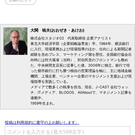
大関 暁夫(おおぜき・あけお)
株式会社スタジオ02 代表取締役 企業アナリスト
東北大学経済学部（企業戦略論専攻）卒。1984年、横浜銀行
に入行。現場業務および現場指導のほか、出向による新聞記者
経験を含めプレス、マーケティング畑を歴任。全国銀行協会出
向時には対大蔵省（当時）、対自民党のフロントマンも務め
た。中央林間支店長に従事した後、2006年に独立。銀行で培
った都市銀行に打ち勝つ独自の営業理論を軸に、主に地域金融
機関、上場企業、ベンチャー企業のマネジメント支援および現
場指導を実践している。
メディアで数多くの執筆を担当。現在、J-CAST 会社ウォッ
チ、ITメディア、BLOGOS、AllAboutで、マネジメント記事を
連載中。
1959年生まれ。