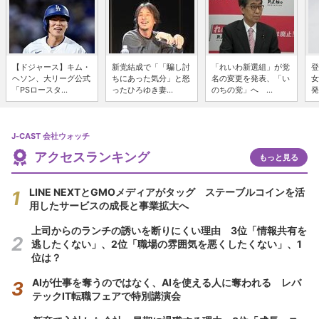
【ドジャース】キム・
新党結成で「「騙し討
「れいわ新選組」が党
登
ヘソン、大リーグ公式
ちにあった気分」と怒
名の変更を発表、「い
女
「PSロースタ...
ったひろゆき妻...
のちの党」へ ...
発
J-CAST 会社ウォッチ
アクセスランキング
もっと見る
LINE NEXTとGMOメディアがタッグ ステーブルコインを活
用したサービスの成長と事業拡大へ
上司からのランチの誘いを断りにくい理由 3位「情報共有を
逃したくない」、2位「職場の雰囲気を悪くしたくない」、1
位は？
AIが仕事を奪うのではなく、AIを使える人に奪われる レバ
テックIT転職フェアで特別講演会