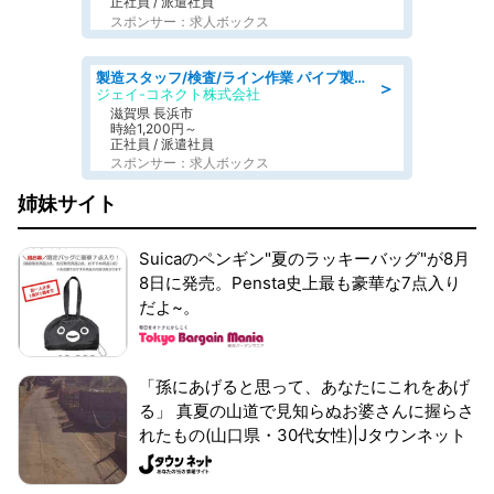
正社員 / 派遣社員
スポンサー：求人ボックス
製造スタッフ/検査/ライン作業 パイプ製品の加工·検査/日勤/空調完備
＞
ジェイ-コネクト株式会社
滋賀県 長浜市
時給1,200円～
正社員 / 派遣社員
スポンサー：求人ボックス
姉妹サイト
Suicaのペンギン"夏のラッキーバッグ"が8月
8日に発売。Pensta史上最も豪華な7点入り
だよ~。
「孫にあげると思って、あなたにこれをあげ
る」 真夏の山道で見知らぬお婆さんに握らさ
れたもの(山口県・30代女性)|Jタウンネット