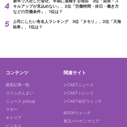
新卒で入社した会社、早期に退職する理由 3位「成長・ス
キルアップが見込めない」、2位「労働時間・休日・働き方
などの労働条件」、1位は？
上司にしたい有名人ランキング 3位「タモリ」、2位「天海
祐希」、1位は？
コンテンツ
関連サイト
最新記事一覧
J-CASTニュース
コラムざんまい
J-CASTトレンド
ニュース pickup
J-CAST会社ウォッチ
マネー
BOOKウォッチ
キャリア
東京バーゲンマニア
ビジネス