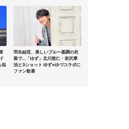
演
羽生結弦、美しいブルー基調の衣
ド
装で...「ゆず」北川悠仁・岩沢厚
も似
治と3ショット ゆず×ゆづコラボに
ファン歓喜