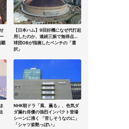
せ
【日本ハム】9回好機になぜ代打起
ー
用したのか、連続三振で無得点...
制覇
球団OBが指摘したベンチの「選
択」
ま
NHK朝ドラ「風、薫る」、色気ダ
法
ダ漏れ俳優の強烈インパクト登場
シーンに沸く 「苦しそうなのに」
「シャツ姿艶っぽい」