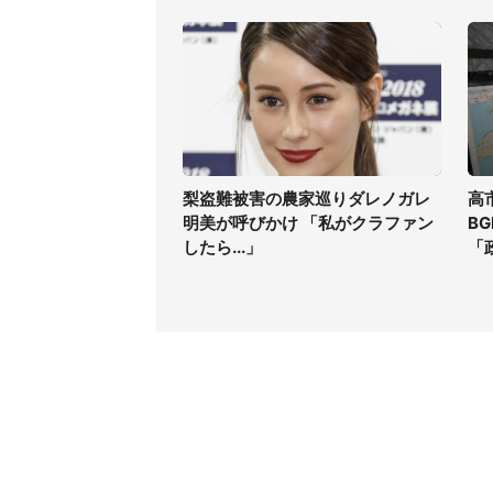
梨盗難被害の農家巡りダレノガレ
高
明美が呼びかけ 「私がクラファン
B
したら...」
「
コンテンツ
関連サ