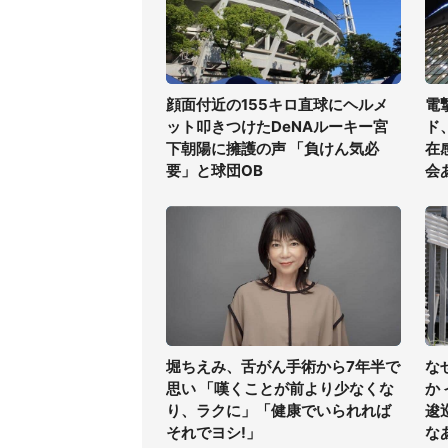
顔面付近の155キロ直球にヘルメ
電
ット叩きつけたDeNAルーキー宮
ド
下朝陽に擁護の声 「負けん気必
在
要」と球団OB
会
堀ちえみ、舌がん手術から7年半で
な
思い 「嘆くことが前より少なくな
か
り、ラクに」「健康でいられれば
逡
それでヨシ!」
な