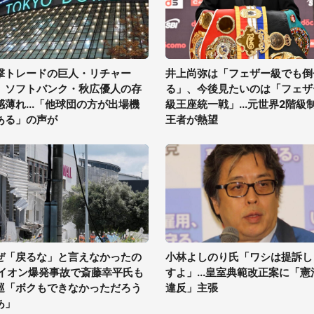
撃トレードの巨人・リチャー
井上尚弥は「フェザー級でも倒
、ソフトバンク・秋広優人の存
る」、今後見たいのは「フェザ
感薄れ...「他球団の方が出場機
級王座統一戦」...元世界2階級
ある」の声が
王者が熱望
ぜ「戻るな」と言えなかったの
小林よしのり氏「ワシは提訴し
 イオン爆発事故で斎藤幸平氏も
すよ」...皇室典範改正案に「憲
巡「ボクもできなかっただろう
違反」主張
あ」