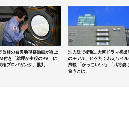
市首相の被災地視察動画が炎上
別人級で衝撃...大河ドラマ初出
GM付き「総理が主役のPV」に
のモデル、ヒゲたくわえワイル
政権プロパガンダ」批判
風貌 「かっこいい!」「武将姿
合うとは」
イト
サイトについて