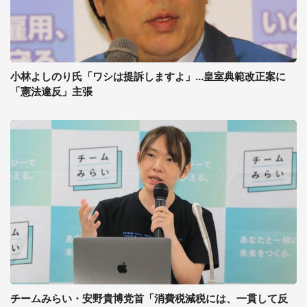
小林よしのり氏「ワシは提訴しますよ」...皇室典範改正案に
「憲法違反」主張
チームみらい・安野貴博党首「消費税減税には、一貫して反