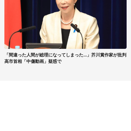
「間違った人間が総理になってしまった...」芥川賞作家が批判
高市首相「中傷動画」疑惑で
コンテンツ
関連サイト
最新記事一覧
J-CASTニュース
コラムざんまい
J-CASTトレンド
ニュース pickup
J-CAST会社ウォッチ