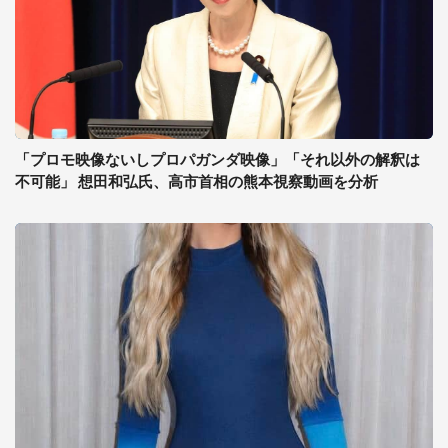
「プロモ映像ないしプロパガンダ映像」「それ以外の解釈は
不可能」 想田和弘氏、高市首相の熊本視察動画を分析