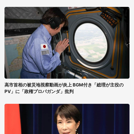
高市首相の被災地視察動画が炎上 BGM付き「総理が主役の
PV」に「政権プロパガンダ」批判