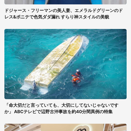
ドジャース・フリーマンの美人妻、エメラルドグリーンのド
レス&ポニテで色気ダダ漏れ すらり神スタイルの美貌
「命大切だと言っていても、大切にしてないじゃないです
か」 ABCテレビで辺野古沖事故を約40分間異例の特集