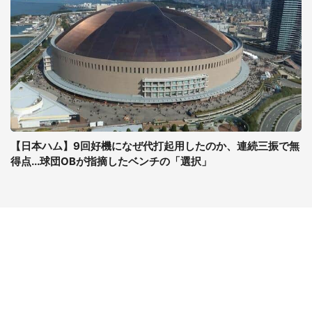
【日本ハム】9回好機になぜ代打起用したのか、連続三振で無
得点...球団OBが指摘したベンチの「選択」
コンテンツ
関連サイト
最新記事一覧
J-CASTニュース
コラムざんまい
J-CASTトレンド