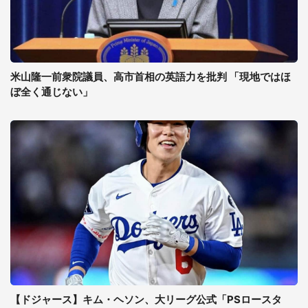
米山隆一前衆院議員、高市首相の英語力を批判 「現地ではほ
ぼ全く通じない」
【ドジャース】キム・ヘソン、大リーグ公式「PSロースタ