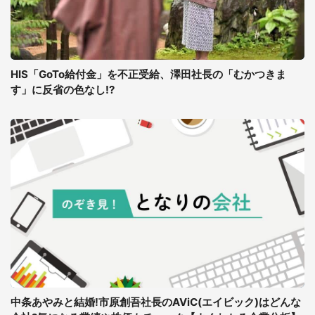
HIS「GoTo給付金」を不正受給、澤田社長の「むかつきま
す」に反省の色なし!?
中条あやみと結婚!市原創吾社長のAViC(エイビック)はどんな