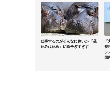
仕事するのがそんなに偉いか 「昼
「
休みは休め」に論争ぎすぎす
規
シ
国
コンテンツ
関連サ
最新記事一覧
J-CAS