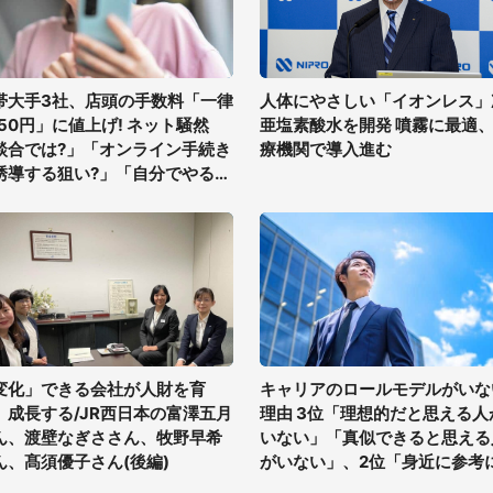
帯大手3社、店頭の手数料「一律
人体にやさしい「イオンレス」
850円」に値上げ! ネット騒然
亜塩素酸水を開発 噴霧に最適
談合では?」「オンライン手続き
療機関で導入進む
誘導する狙い?」「自分でやる方
を覚えよう」
変化」できる会社が人財を育
キャリアのロールモデルがいな
、成長する/JR西日本の富澤五月
理由 3位「理想的だと思える人
ん、渡壁なぎささん、牧野早希
いない」「真似できると思える
ん、髙須優子さん(後編)
がいない」、2位「身近に参考
る人がいない」、1位は?