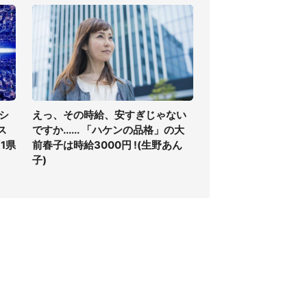
シ
えっ、その時給、安すぎじゃない
ス
ですか...... 「ハケンの品格」の大
1県
前春子は時給3000円 !(生野あん
子)
個人情報保護方針