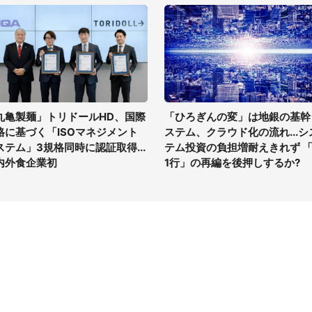
丸亀製麺」トリドールHD、国際
「ひろぎんの変」は地銀の基幹
格に基づく「ISOマネジメント
ステム、クラウド化の流れ...シ
ステム」3規格同時に認証取得...
テム投資の負担増耐えきれず 「
内外食企業初
1行」の再編を後押しするか?
イト
サイトについて
Tニュース
会社案内