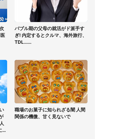
次
バブル期の父母の就活がド派手す
、医
ぎ! 内定するとクルマ、海外旅行、
TDL......
い
職場のお菓子に知られざる闇 人間
が
関係の機微、甘く見ないで
人
にな