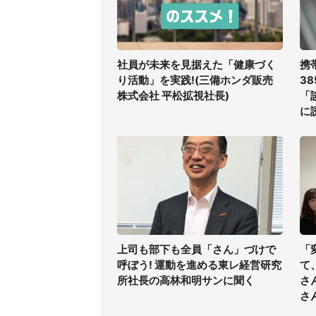
社員が未来を見据えた「健康づく
携
り活動」を実践!(三備ホンダ販売
3
株式会社 平松拡視社長)
「
に
法
上司も部下も全員「さん」づけで
「
呼ぼう! 運動を進める東レ経営研究
て
所社長の高林和明サンに聞く
さ
さ