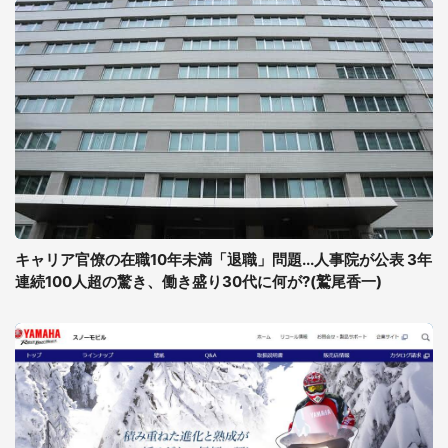
キャリア官僚の在職10年未満「退職」問題...人事院が公表 3年
連続100人超の驚き、働き盛り30代に何が?(鷲尾香一)