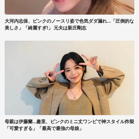
大河内志保、ピンクのノースリ姿で色気ダダ漏れ...「圧倒的な
美しさ」「綺麗すぎ!」 元夫は新庄剛志
母親は伊藤蘭...趣里、ピンクのミニ丈ワンピで神スタイル炸裂
「可愛すぎる」「最高で最強の母娘」