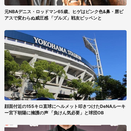
元NBAデニス・ロッドマン65歳、ヒゲはピンク色&鼻・唇ピ
アスで変わらぬ威圧感 「ブルズ」戦友ピッペンと
顔面付近の155キロ直球にヘルメット叩きつけたDeNAルーキ
ー宮下朝陽に擁護の声 「負けん気必要」と球団OB