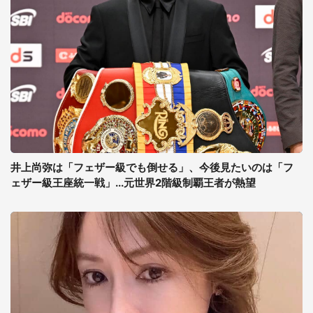
井上尚弥は「フェザー級でも倒せる」、今後見たいのは「フ
ェザー級王座統一戦」...元世界2階級制覇王者が熱望