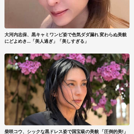
大河内志保、黒キャミワンピ姿で色気ダダ漏れ 変わらぬ美貌
にどよめき...「美人過ぎ」「美しすぎる」
柴咲コウ、シックな黒ドレス姿で国宝級の美貌 「圧倒的美!」