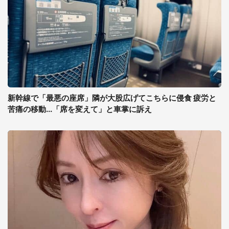
新幹線で「最悪の座席」隣が大股広げてこちらに侵食 疲労と
苦痛の移動...「席を変えて」と車掌に訴え