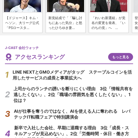
【ドジャース】キム・
新党結成で「「騙し討
「れいわ新選組」が党
登
ヘソン、大リーグ公式
ちにあった気分」と怒
名の変更を発表、「い
女
「PSロースタ...
ったひろゆき妻...
のちの党」へ ...
発
J-CAST 会社ウォッチ
アクセスランキング
もっと見る
LINE NEXTとGMOメディアがタッグ ステーブルコインを活
用したサービスの成長と事業拡大へ
上司からのランチの誘いを断りにくい理由 3位「情報共有を
逃したくない」、2位「職場の雰囲気を悪くしたくない」、1
位は？
AIが仕事を奪うのではなく、AIを使える人に奪われる レバ
テックIT転職フェアで特別講演会
新卒で入社した会社、早期に退職する理由 3位「成長・ス
キルアップが見込めない」、2位「労働時間・休日・働き方