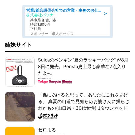
営業/総合設備会社での営業・事務のお仕事/即日勤務可/車通勤可/営業/営業事務
＞
株式会社パソナ
兵庫県 加古川市
時給1,800円
正社員
スポンサー：求人ボックス
姉妹サイト
Suicaのペンギン"夏のラッキーバッグ"が8月
8日に発売。Pensta史上最も豪華な7点入り
だよ~。
「孫にあげると思って、あなたにこれをあげ
る」 真夏の山道で見知らぬお婆さんに握らさ
れたもの(山口県・30代女性)|Jタウンネット
ゼロまる