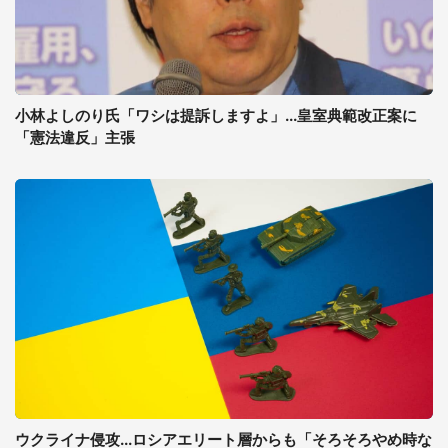
小林よしのり氏「ワシは提訴しますよ」...皇室典範改正案に
「憲法違反」主張
ウクライナ侵攻...ロシアエリート層からも「そろそろやめ時な