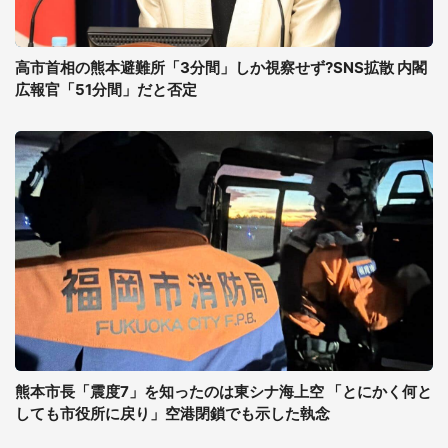
高市首相の熊本避難所「3分間」しか視察せず?SNS拡散 内閣
広報官「51分間」だと否定
熊本市長「震度7」を知ったのは東シナ海上空 「とにかく何と
しても市役所に戻り」空港閉鎖でも示した執念