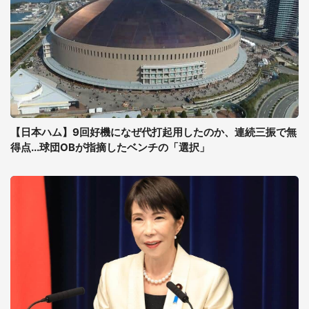
【日本ハム】9回好機になぜ代打起用したのか、連続三振で無
得点...球団OBが指摘したベンチの「選択」