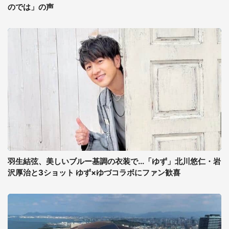
のでは」の声
羽生結弦、美しいブルー基調の衣装で...「ゆず」北川悠仁・岩
沢厚治と3ショット ゆず×ゆづコラボにファン歓喜