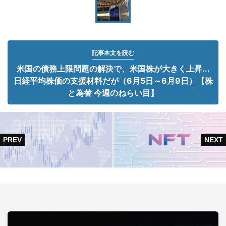
記事本文を読む
米国の債務上限問題の解決で、米国株が大きく上昇...
日経平均株価の支援材料だが（6月5日～6月9日）【株
と為替 今週のねらい目】