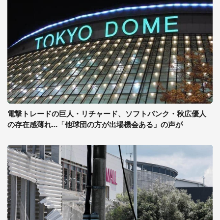
電撃トレードの巨人・リチャード、ソフトバンク・秋広優人
の存在感薄れ...「他球団の方が出場機会ある」の声が