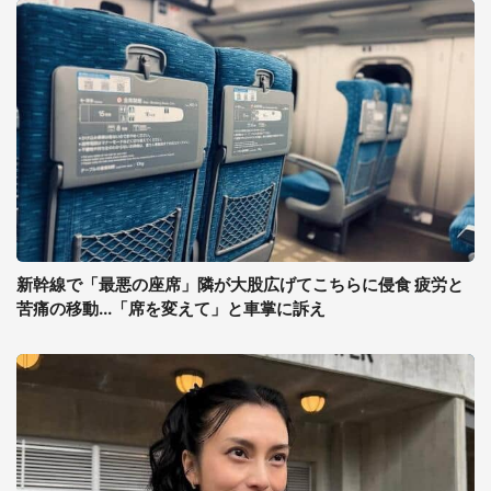
新幹線で「最悪の座席」隣が大股広げてこちらに侵食 疲労と
苦痛の移動...「席を変えて」と車掌に訴え