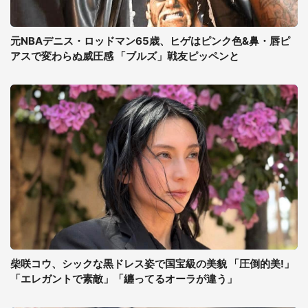
元NBAデニス・ロッドマン65歳、ヒゲはピンク色&鼻・唇ピ
アスで変わらぬ威圧感 「ブルズ」戦友ピッペンと
柴咲コウ、シックな黒ドレス姿で国宝級の美貌 「圧倒的美!」
「エレガントで素敵」「纏ってるオーラが違う」