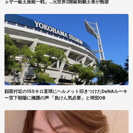
ェザー級王座統一戦」...元世界2階級制覇王者が熱望
顔面付近の155キロ直球にヘルメット叩きつけたDeNAルーキ
ー宮下朝陽に擁護の声 「負けん気必要」と球団OB