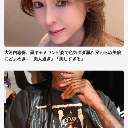
大河内志保、黒キャミワンピ姿で色気ダダ漏れ 変わらぬ美貌
にどよめき...「美人過ぎ」「美しすぎる」