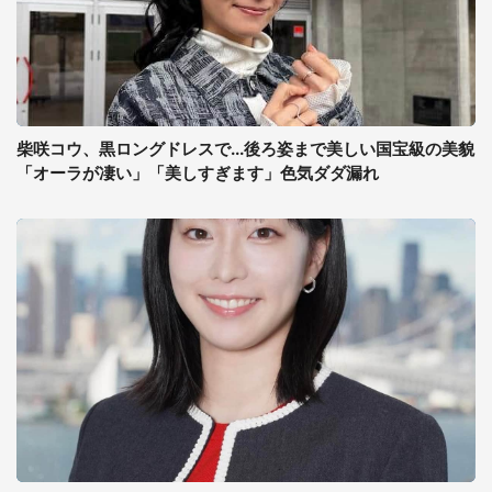
柴咲コウ、黒ロングドレスで...後ろ姿まで美しい国宝級の美貌
「オーラが凄い」「美しすぎます」色気ダダ漏れ