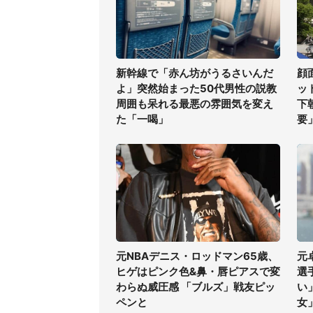
新幹線で「赤ん坊がうるさいんだ
顔
よ」突然始まった50代男性の説教
ッ
周囲も呆れる最悪の雰囲気を変え
下
た「一喝」
要
元NBAデニス・ロッドマン65歳、
元
ヒゲはピンク色&鼻・唇ピアスで変
選
わらぬ威圧感 「ブルズ」戦友ピッ
い
ペンと
女