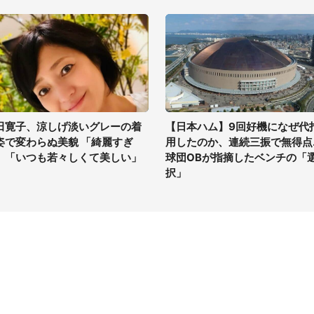
田寛子、涼しげ淡いグレーの着
【日本ハム】9回好機になぜ代
姿で変わらぬ美貌 「綺麗すぎ
用したのか、連続三振で無得点..
」「いつも若々しくて美しい」
球団OBが指摘したベンチの「
択」
イト
サイトについて