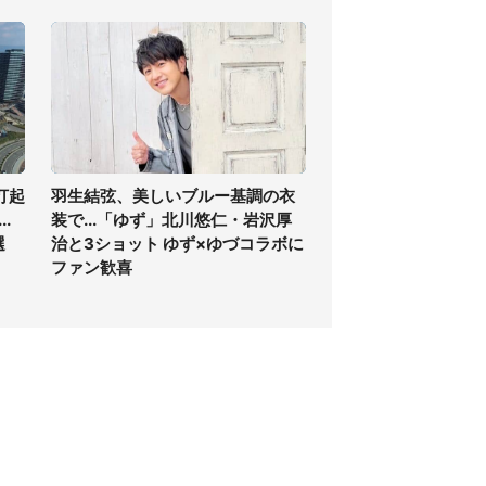
打起
羽生結弦、美しいブルー基調の衣
.
装で...「ゆず」北川悠仁・岩沢厚
選
治と3ショット ゆず×ゆづコラボに
ファン歓喜