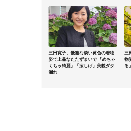
三田寛子、優雅な淡い黄色の着物
三
姿で上品なたたずまいで 「めちゃ
物
くちゃ綺麗」「涼しげ」美貌ダダ
る
漏れ
コンテンツ
関連サ