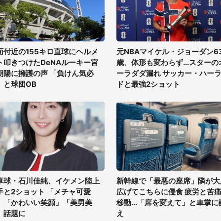
面付近の155キロ直球にヘルメ
元NBAマイケル・ジョーダン6
ト叩きつけたDeNAルーキー宮
歳、体形も変わらず...スターの
朝陽に擁護の声 「負けん気必
ーラダダ漏れ サッカー・ハー
」と球団OB
ドと最強2ショット
卓球・石川佳純、イケメン陸上
新幹線で「最悪の座席」隣が大
手と2ショット 「メチャ可愛
広げてこちらに侵食 疲労と苦
」「かわいい笑顔」「美男美
移動...「席を変えて」と車掌に
」話題に
え