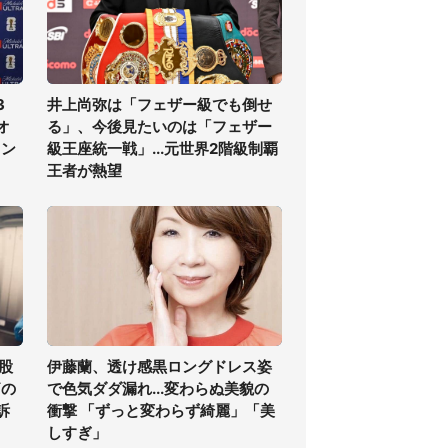
3
井上尚弥は「フェザー級でも倒せ
オ
る」、今後見たいのは「フェザー
ラン
級王座統一戦」...元世界2階級制覇
王者が熱望
股
伊藤蘭、透け感黒ロングドレス姿
痛の
で色気ダダ漏れ...変わらぬ美貌の
訴
衝撃 「ずっと変わらず綺麗」「美
しすぎ」