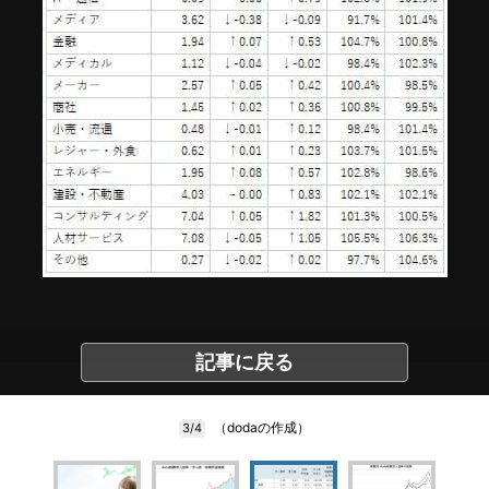
記事に戻る
（dodaの作成）
3/4