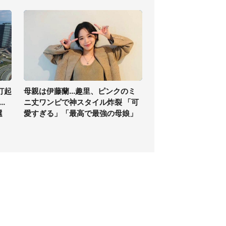
打起
母親は伊藤蘭...趣里、ピンクのミ
.
ニ丈ワンピで神スタイル炸裂 「可
選
愛すぎる」「最高で最強の母娘」