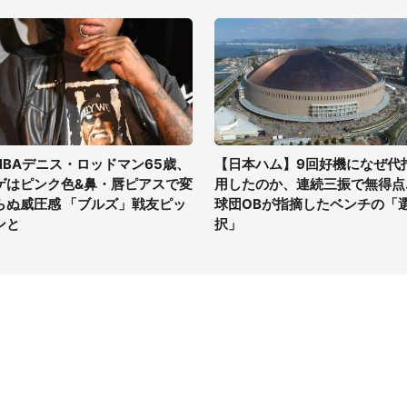
NBAデニス・ロッドマン65歳、
【日本ハム】9回好機になぜ代
ゲはピンク色&鼻・唇ピアスで変
用したのか、連続三振で無得点..
らぬ威圧感 「ブルズ」戦友ピッ
球団OBが指摘したベンチの「
ンと
択」
イト
サイトについて