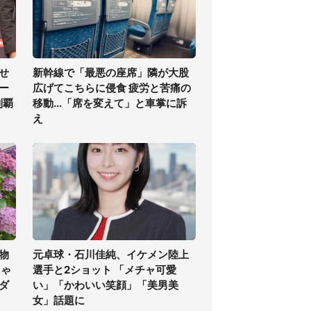
せ
新幹線で「最悪の座席」隣が大股
ー
広げてこちらに侵食 疲労と苦痛の
制覇
移動...「席を変えて」と車掌に訴
え
物
元卓球・石川佳純、イケメン陸上
ちゃ
選手と2ショット 「メチャ可愛
ダ
い」「かわいい笑顔」「美男美
女」話題に