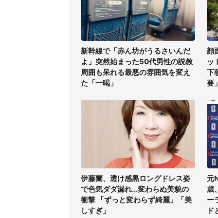
新幹線で「赤ん坊がうるさいんだ
顔
よ」突然始まった50代男性の説教
ッ
周囲も呆れる最悪の雰囲気を変え
下
た「一喝」
要
伊藤蘭、透け感黒ロングドレス姿
元
で色気ダダ漏れ...変わらぬ美貌の
歳
衝撃 「ずっと変わらず綺麗」「美
ー
しすぎ」
ド