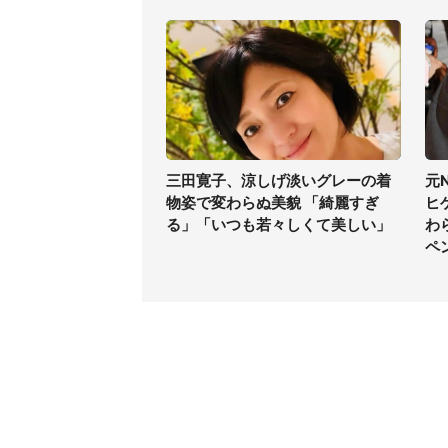
三田寛子、涼しげ淡いグレーの着
元
物姿で変わらぬ美貌 「綺麗すぎ
ヒ
る」「いつも若々しくて美しい」
わ
ペ
コンテンツ
関連サ