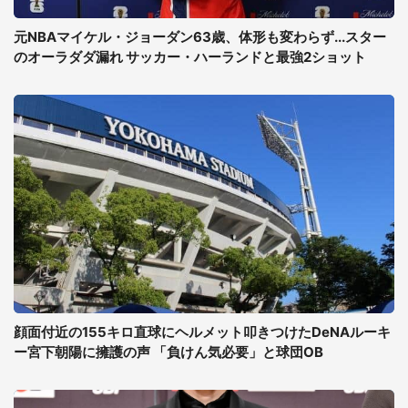
元NBAマイケル・ジョーダン63歳、体形も変わらず...スター
のオーラダダ漏れ サッカー・ハーランドと最強2ショット
顔面付近の155キロ直球にヘルメット叩きつけたDeNAルーキ
ー宮下朝陽に擁護の声 「負けん気必要」と球団OB