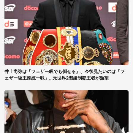
井上尚弥は「フェザー級でも倒せる」、今後見たいのは「フ
ェザー級王座統一戦」...元世界2階級制覇王者が熱望