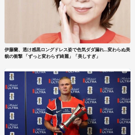
伊藤蘭、透け感黒ロングドレス姿で色気ダダ漏れ...変わらぬ美
貌の衝撃 「ずっと変わらず綺麗」「美しすぎ」