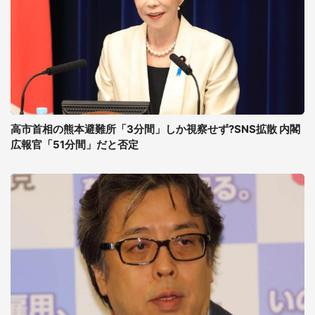
高市首相の熊本避難所「3分間」しか視察せず?SNS拡散 内閣
広報官「51分間」だと否定