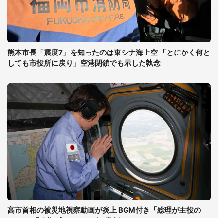
熊本市長「震度7」を知ったのは東シナ海上空 「とにかく何と
しても市役所に戻り」空港閉鎖でも示した執念
高市首相の被災地視察動画が炎上 BGM付き「総理が主役の