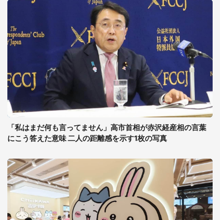
「私はまだ何も言ってません」高市首相が赤沢経産相の言葉
にこう答えた意味 二人の距離感を示す1枚の写真