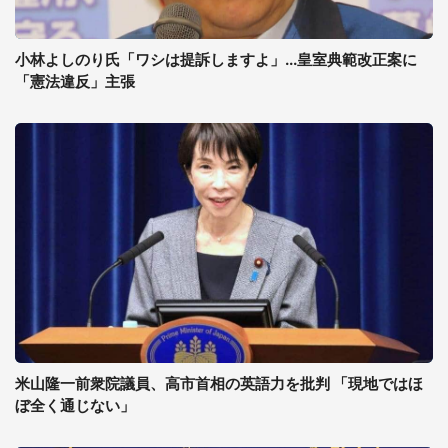
小林よしのり氏「ワシは提訴しますよ」...皇室典範改正案に
「憲法違反」主張
米山隆一前衆院議員、高市首相の英語力を批判 「現地ではほ
ぼ全く通じない」