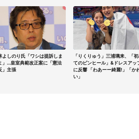
林よしのり氏「ワシは提訴しま
「りくりゅう」三浦璃来、「初
よ」...皇室典範改正案に「憲法
てのピンヒール」&ドレスアッ
反」主張
に反響 「わあーー綺麗!」「か
い」
イト
サイトについて