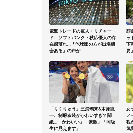
電撃トレードの巨人・リチャー
顔
ド、ソフトバンク・秋広優人の存
ッ
在感薄れ...「他球団の方が出場機
下
会ある」の声が
要
「りくりゅう」三浦璃来&木原龍
女
一、制服衣装がかわいすぎて悶
ノ
絶...「かわいい」「素敵」「同級
程
生に見えます」
気