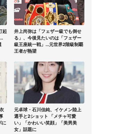
打起
井上尚弥は「フェザー級でも倒せ
.
る」、今後見たいのは「フェザー
選
級王座統一戦」...元世界2階級制覇
王者が熱望
衣
元卓球・石川佳純、イケメン陸上
厚
選手と2ショット 「メチャ可愛
ボに
い」「かわいい笑顔」「美男美
女」話題に