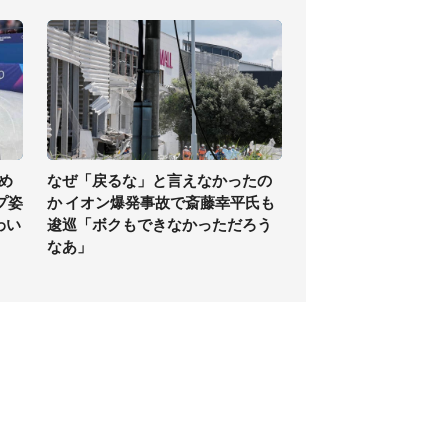
め
なぜ「戻るな」と言えなかったの
プ姿
か イオン爆発事故で斎藤幸平氏も
わい
逡巡「ボクもできなかっただろう
なあ」