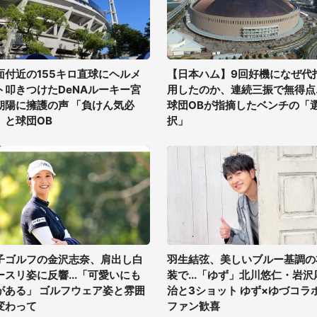
面付近の155キロ直球にヘルメ
【日本ハム】9回好機になぜ代
ト叩きつけたDeNAルーキー宮
用したのか、連続三振で無得点..
朝陽に擁護の声 「負けん気必
球団OBが指摘したベンチの「
」と球団OB
択」
子ゴルフの金沢志奈、肩出し白
羽生結弦、美しいブルー基調の
ースリ姿に反響...「可愛いにも
装で...「ゆず」北川悠仁・岩沢
がある」 ゴルフウェア姿と雰囲
治と3ショット ゆず×ゆづコラ
変わって
ファン歓喜