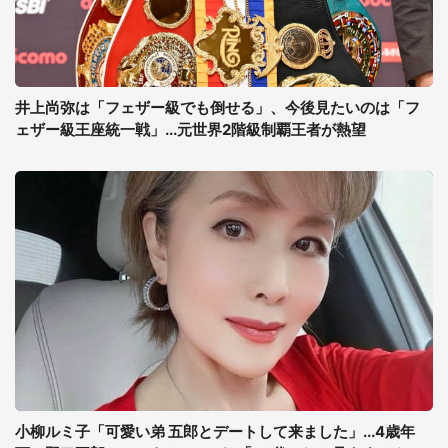
井上尚弥は「フェザー級でも倒せる」、今後見たいのは「フ
ェザー級王座統一戦」...元世界2階級制覇王者が熱望
小柳ルミ子「可愛い弟 五郎とデートして来ました」...4歳年