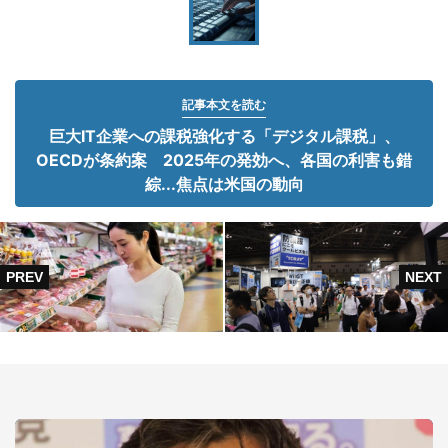
記事本文を読む
巨大IT企業への課税強化する「デジタル課税」、
OECDが条約案 2025年の発効へ、各国の利害も錯
綜...焦点は米国の動向