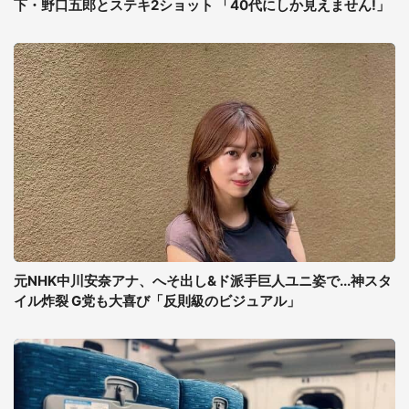
下・野口五郎とステキ2ショット 「40代にしか見えません!」
元NHK中川安奈アナ、へそ出し&ド派手巨人ユニ姿で...神スタ
イル炸裂 G党も大喜び「反則級のビジュアル」