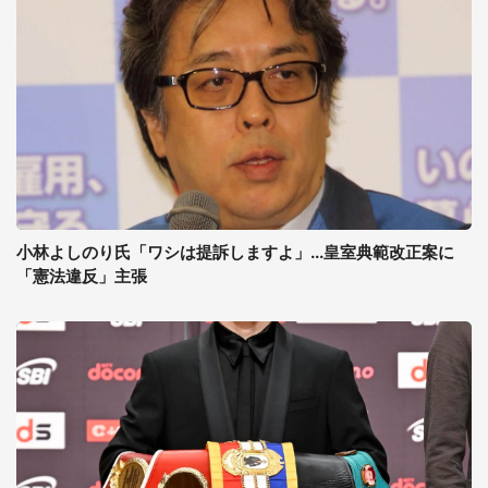
小林よしのり氏「ワシは提訴しますよ」...皇室典範改正案に
「憲法違反」主張