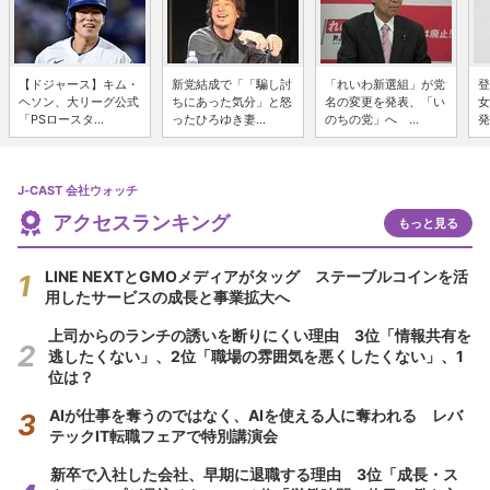
【ドジャース】キム・
新党結成で「「騙し討
「れいわ新選組」が党
登
ヘソン、大リーグ公式
ちにあった気分」と怒
名の変更を発表、「い
女
「PSロースタ...
ったひろゆき妻...
のちの党」へ ...
発
J-CAST 会社ウォッチ
アクセスランキング
もっと見る
LINE NEXTとGMOメディアがタッグ ステーブルコインを活
用したサービスの成長と事業拡大へ
上司からのランチの誘いを断りにくい理由 3位「情報共有を
逃したくない」、2位「職場の雰囲気を悪くしたくない」、1
位は？
AIが仕事を奪うのではなく、AIを使える人に奪われる レバ
テックIT転職フェアで特別講演会
新卒で入社した会社、早期に退職する理由 3位「成長・ス