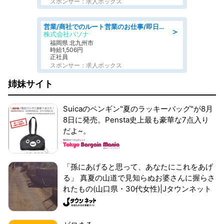
スポンサー：求人ボックス
営業/商社でのルート営業のお仕事/即日勤務可/車通勤可/営業
＞
株式会社パソナ
福岡県 北九州市
時給1,506円
正社員
スポンサー：求人ボックス
姉妹サイト
Suicaのペンギン"夏のラッキーバッグ"が8月
8日に発売。Pensta史上最も豪華な7点入り
だよ~。
「孫にあげると思って、あなたにこれをあげ
る」 真夏の山道で見知らぬお婆さんに握らさ
れたもの(山口県・30代女性)|Jタウンネット