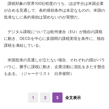
課税対象の世界100社程度のうち、ほぼ半分は米国企業
が占める見通しで、条約発効条件は未定なものの、米国の
批准なしに条約発効は望めないのが実態だ。
デジタル課税については欧州連合（EU）が独自の課税
に動き、OECDを中心に多国間の課税実現を条件に、独自
課税を凍結している。
米国批准の見通しが立たない場合、それぞれの国がバラ
バラに、勝手に課税に動き、企業活動に混乱をきたす懸念
もある。（ジャーナリスト 白井俊郎）
1
2
3
全文表示