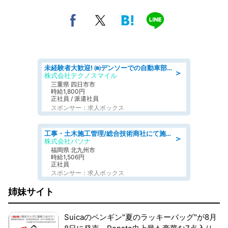
未経験者大歓迎! ㈱デンソーでの自動車部品の組立作業 denso aichi
＞
株式会社テクノスマイル
三重県 四日市市
時給1,800円
正社員 / 派遣社員
スポンサー：求人ボックス
工事・土木施工管理/総合技術商社にて施工管理のお仕事/即日勤務可/車通勤可/工事・土木施工管理/生産・品質管理
＞
株式会社パソナ
福岡県 北九州市
時給1,506円
正社員
スポンサー：求人ボックス
姉妹サイト
Suicaのペンギン"夏のラッキーバッグ"が8月