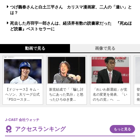
つげ義春さんと白土三平さん カリスマ漫画家、二人の「違い」と
は？
死去した丹羽宇一郎さんは、経済界有数の読書家だった 『死ぬほ
ど読書』ベストセラーに
動画で見る
画像で見る
【ドジャース】キム・
新党結成で「「騙し討
「れいわ新選組」が党
登
ヘソン、大リーグ公式
ちにあった気分」と怒
名の変更を発表、「い
女
「PSロースタ...
ったひろゆき妻...
のちの党」へ ...
発
J-CAST 会社ウォッチ
アクセスランキング
もっと見る