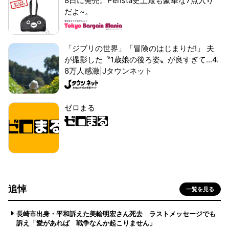
8日に発売。Pensta史上最も豪華な7点入り
だよ~。
「ジブリの世界」「冒険のはじまりだ!」 夫
が撮影した〝1歳娘の後ろ姿〟が良すぎて...4.
8万人感激|Jタウンネット
ゼロまる
追悼
一覧を見る
長崎市出身・平和訴えた美輪明宏さん死去 ラストメッセージでも
訴え「愛があれば 戦争なんか起こりません」