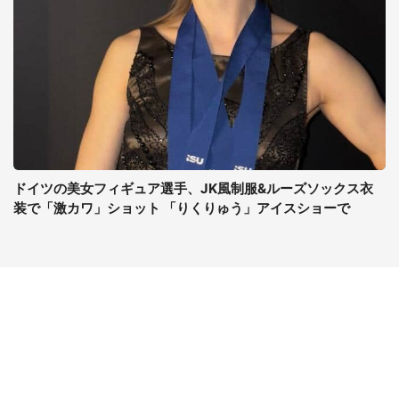
ドイツの美女フィギュア選手、JK風制服&ルーズソックス衣
装で「激カワ」ショット 「りくりゅう」アイスショーで
コンテンツ
関連サイト
最新記事一覧
J-CASTニュース
コラムざんまい
J-CASTトレンド