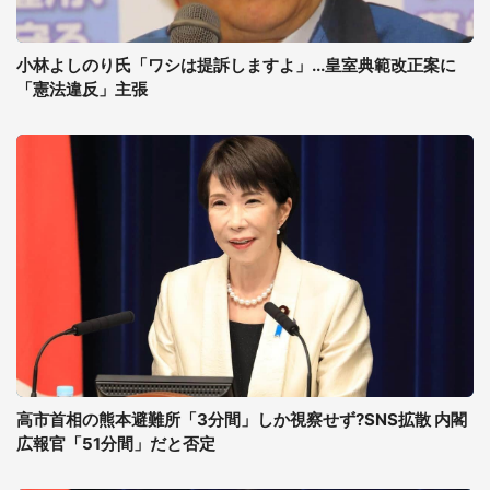
小林よしのり氏「ワシは提訴しますよ」...皇室典範改正案に
「憲法違反」主張
高市首相の熊本避難所「3分間」しか視察せず?SNS拡散 内閣
広報官「51分間」だと否定