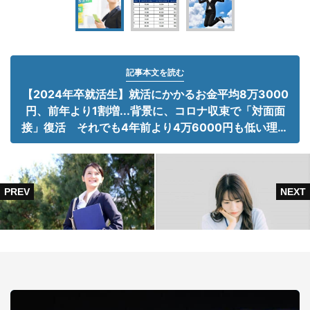
記事本文を読む
【2024年卒就活生】就活にかかるお金平均8万3000
円、前年より1割増...背景に、コロナ収束で「対面面
接」復活 それでも4年前より4万6000円も低い理由
は？