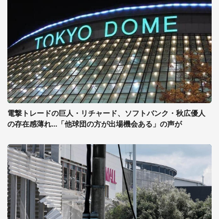
電撃トレードの巨人・リチャード、ソフトバンク・秋広優人
の存在感薄れ...「他球団の方が出場機会ある」の声が