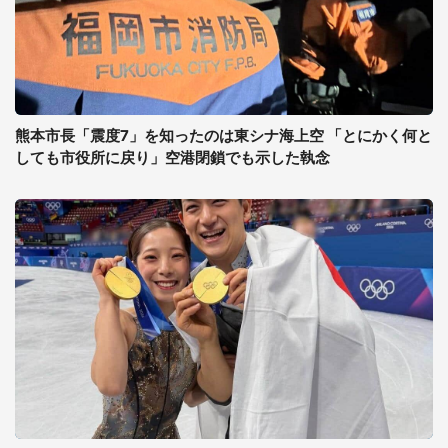
熊本市長「震度7」を知ったのは東シナ海上空 「とにかく何と
しても市役所に戻り」空港閉鎖でも示した執念