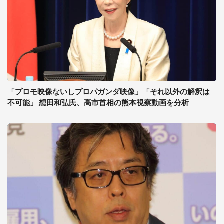
「プロモ映像ないしプロパガンダ映像」「それ以外の解釈は
不可能」 想田和弘氏、高市首相の熊本視察動画を分析