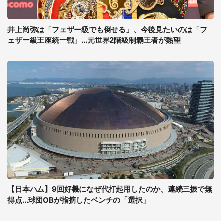
井上尚弥は「フェザー級でも倒せる」、今後見たいのは「フ
ェザー級王座統一戦」...元世界2階級制覇王者が熱望
【日本ハム】9回好機になぜ代打起用したのか、連続三振で無
得点...球団OBが指摘したベンチの「選択」