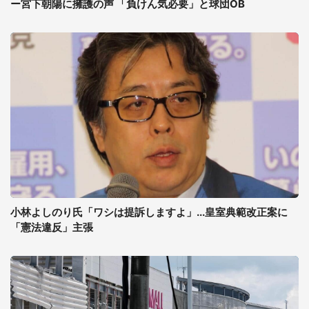
ー宮下朝陽に擁護の声 「負けん気必要」と球団OB
小林よしのり氏「ワシは提訴しますよ」...皇室典範改正案に
「憲法違反」主張