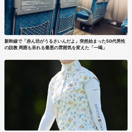
新幹線で「赤ん坊がうるさいんだよ」突然始まった50代男性
の説教 周囲も呆れる最悪の雰囲気を変えた「一喝」