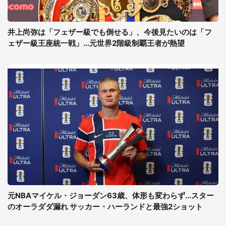
井上尚弥は「フェザー級でも倒せる」、今後見たいのは「フ
ェザー級王座統一戦」...元世界2階級制覇王者が熱望
元NBAマイケル・ジョーダン63歳、体形も変わらず...スター
のオーラダダ漏れ サッカー・ハーランドと最強2ショット