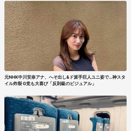
元NHK中川安奈アナ、へそ出し&ド派手巨人ユニ姿で...神スタ
イル炸裂 G党も大喜び「反則級のビジュアル」