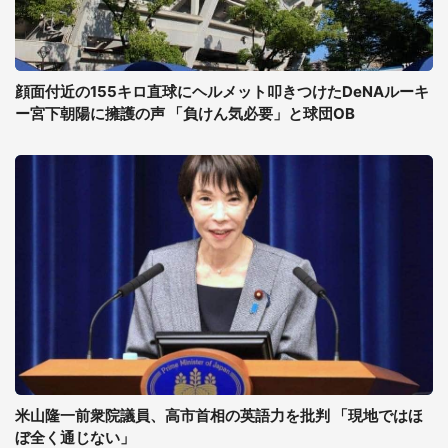
顔面付近の155キロ直球にヘルメット叩きつけたDeNAルーキ
ー宮下朝陽に擁護の声 「負けん気必要」と球団OB
米山隆一前衆院議員、高市首相の英語力を批判 「現地ではほ
ぼ全く通じない」