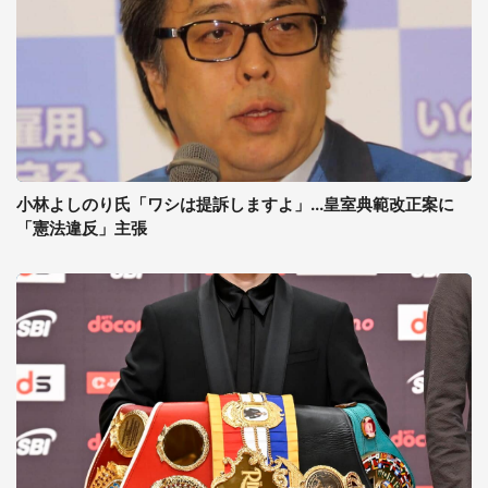
小林よしのり氏「ワシは提訴しますよ」...皇室典範改正案に
「憲法違反」主張