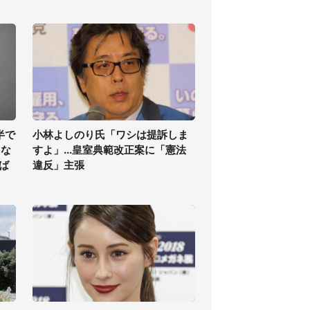
半で
小林よしのり氏「ワシは提訴しま
くな
すよ」...皇室典範改正案に「憲法
ば
違反」主張