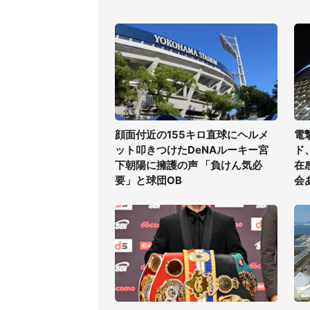
顔面付近の155キロ直球にヘルメ
電
ット叩きつけたDeNAルーキー宮
ド
下朝陽に擁護の声 「負けん気必
在
要」と球団OB
会