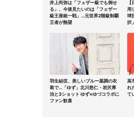
井上尚弥は「フェザー級でも倒せ
【
る」、今後見たいのは「フェザー
用
級王座統一戦」...元世界2階級制覇
球
王者が熱望
択
羽生結弦、美しいブルー基調の衣
高
装で...「ゆず」北川悠仁・岩沢厚
れ
治と3ショット ゆず×ゆづコラボに
て
ファン歓喜