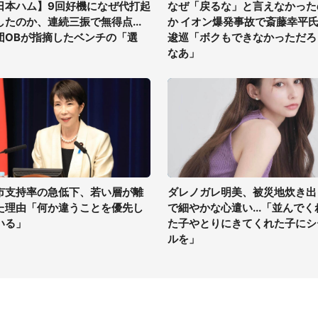
日本ハム】9回好機になぜ代打起
なぜ「戻るな」と言えなかった
したのか、連続三振で無得点...
か イオン爆発事故で斎藤幸平
団OBが指摘したベンチの「選
逡巡「ボクもできなかっただろ
」
なあ」
市支持率の急低下、若い層が離
ダレノガレ明美、被災地炊き出
た理由「何か違うことを優先し
で細やかな心遣い...「並んでく
いる」
た子やとりにきてくれた子にシ
ルを」