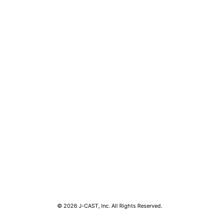
コンテンツ
関連サ
最新記事一覧
J-CAS
コラムざんまい
J-CAS
ニュース pickup
J-CA
マネー
BOOK
キャリア
東京バ
ビジネス
Jタウン
アクセスランキング
ゼロま
© 2026 J-CAST, Inc. All Rights Reserved.