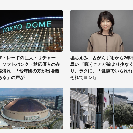
撃トレードの巨人・リチャー
堀ちえみ、舌がん手術から7年
、ソフトバンク・秋広優人の存
思い 「嘆くことが前より少な
感薄れ...「他球団の方が出場機
り、ラクに」「健康でいられれ
ある」の声が
それでヨシ!」