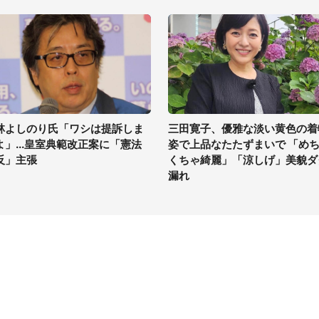
林よしのり氏「ワシは提訴しま
三田寛子、優雅な淡い黄色の着
よ」...皇室典範改正案に「憲法
姿で上品なたたずまいで 「め
反」主張
くちゃ綺麗」「涼しげ」美貌ダ
漏れ
イト
サイトについて