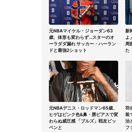
元NBAマイケル・ジョーダン63
新
歳、体形も変わらず...スターのオ
よ
ーラダダ漏れ サッカー・ハーラン
周
ドと最強2ショット
た
元NBAデニス・ロッドマン65歳、
羽
ヒゲはピンク色&鼻・唇ピアスで変
装
わらぬ威圧感 「ブルズ」戦友ピッ
治
ペンと
フ