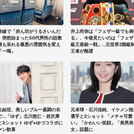
幹線で「赤ん坊がうるさいんだ
井上尚弥は「フェザー級でも倒
」突然始まった50代男性の説教
る」、今後見たいのは「フェザ
囲も呆れる最悪の雰囲気を変え
級王座統一戦」...元世界2階級
「一喝」
王者が熱望
生結弦、美しいブルー基調の衣
元卓球・石川佳純、イケメン陸
で...「ゆず」北川悠仁・岩沢厚
選手と2ショット 「メチャ可愛
と3ショット ゆず×ゆづコラボに
い」「かわいい笑顔」「美男美
ァン歓喜
女」話題に