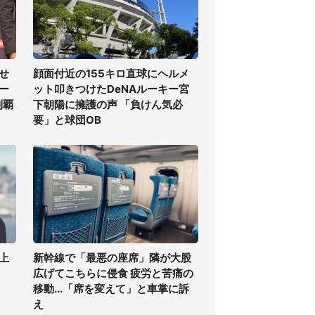
せ
顔面付近の155キロ直球にヘルメ
ー
ット叩きつけたDeNAルーキー宮
制覇
下朝陽に擁護の声 「負けん気必
要」と球団OB
上
新幹線で「最悪の座席」隣が大股
広げてこちらに侵食 疲労と苦痛の
移動...「席を変えて」と車掌に訴
え