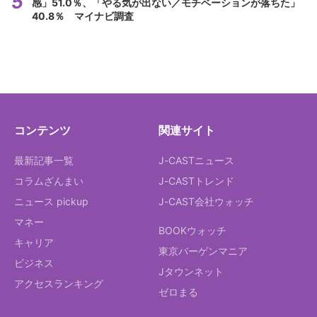
感」51.0％、「やる気が出ない／モチベーションが落ちた」
40.8％ マイナビ調査
コンテンツ
関連サイト
最新記事一覧
J-CASTニュース
コラムざんまい
J-CASTトレンド
ニュース pickup
J-CAST会社ウォッチ
マネー
BOOKウォッチ
キャリア
東京バーゲンマニア
ビジネス
Jタウンネット
アクセスランキング
ゼロまる