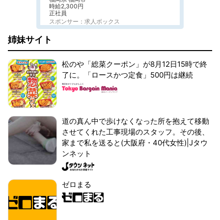
時給2,300円
正社員
スポンサー：求人ボックス
姉妹サイト
松のや「総菜クーポン」が8月12日15時で終
了に。「ロースかつ定食」500円は継続
道の真ん中で歩けなくなった所を抱えて移動
させてくれた工事現場のスタッフ。その後、
家まで私を送ると(大阪府・40代女性)|Jタウ
ンネット
ゼロまる