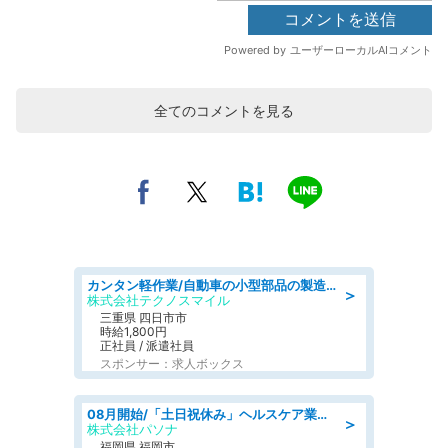
全てのコメントを見る
カンタン軽作業/自動車の小型部品の製造オペレーター denso aichi
＞
株式会社テクノスマイル
三重県 四日市市
時給1,800円
正社員 / 派遣社員
スポンサー：求人ボックス
08月開始/「土日祝休み」ヘルスケア業界の産業保健師/高時給/未経験OK/要資格:保健師、正看護師
＞
株式会社パソナ
福岡県 福岡市