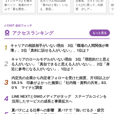
【ドジャース】打撃不
元カップルYouTuber
辻希美、コストコに行
「
振ベッツ、低迷のチー
「夜のひと笑い」いち
くたびに買って...大絶
紗
ムで「最も懸念...
え、新恋...
賛 少しア...
リ
J-CAST 会社ウォッチ
アクセスランキング
もっと見る
キャリアの相談相手がいない理由 3位「職場の人間関係が希
薄」、2位「真剣に話せる人がいない」、1位は？
キャリアのロールモデルがいない理由 3位「理想的だと思え
る人がいない」「真似できると思える人がいない」、2位「身
近に参考になる人がいない」、1位は？
内定先の企業から内定者フォローを受けた頻度、月1回以上が
59.3％ 印象がよかった施策に「社内報・資料の共有」83.
0％ マイナビ調査
LINE NEXTとGMOメディアがタッグ ステーブルコインを
活用したサービスの成長と事業拡大へ
夏バテによる仕事への影響 夏バテで「強いだるさ・疲労