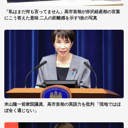
「私はまだ何も言ってません」高市首相が赤沢経産相の言葉
にこう答えた意味 二人の距離感を示す1枚の写真
米山隆一前衆院議員、高市首相の英語力を批判 「現地ではほ
ぼ全く通じない」