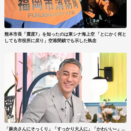
熊本市長「震度7」を知ったのは東シナ海上空 「とにかく何と
しても市役所に戻り」空港閉鎖でも示した執念
「麻央さんにそっくり」「すっかり大人に」「かわいい~」...