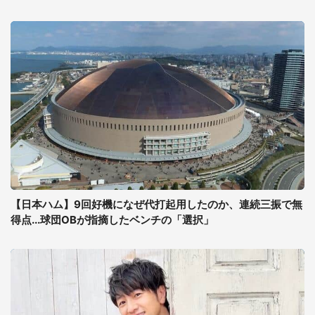
【日本ハム】9回好機になぜ代打起用したのか、連続三振で無
得点...球団OBが指摘したベンチの「選択」