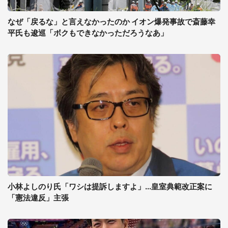
なぜ「戻るな」と言えなかったのか イオン爆発事故で斎藤幸
平氏も逡巡「ボクもできなかっただろうなあ」
小林よしのり氏「ワシは提訴しますよ」...皇室典範改正案に
「憲法違反」主張