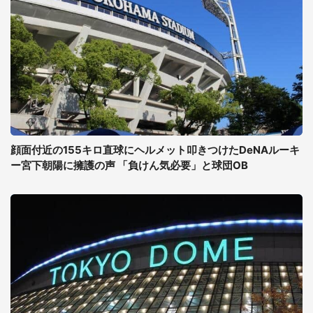
顔面付近の155キロ直球にヘルメット叩きつけたDeNAルーキ
ー宮下朝陽に擁護の声 「負けん気必要」と球団OB