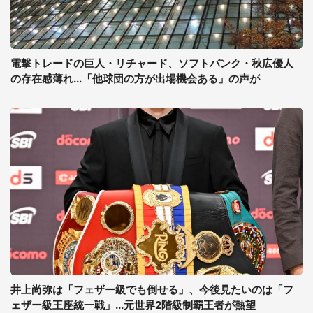
電撃トレードの巨人・リチャード、ソフトバンク・秋広優人
の存在感薄れ...「他球団の方が出場機会ある」の声が
井上尚弥は「フェザー級でも倒せる」、今後見たいのは「フ
ェザー級王座統一戦」...元世界2階級制覇王者が熱望