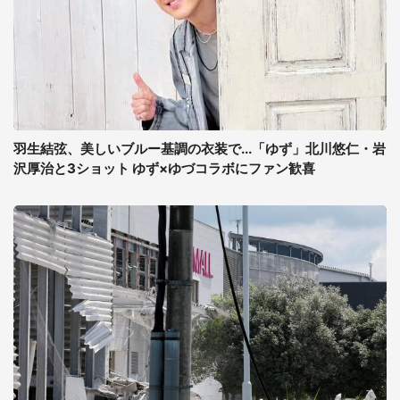
羽生結弦、美しいブルー基調の衣装で...「ゆず」北川悠仁・岩
沢厚治と3ショット ゆず×ゆづコラボにファン歓喜