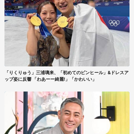
「りくりゅう」三浦璃来、「初めてのピンヒール」&ドレスア
ップ姿に反響 「わあーー綺麗!」「かわいい」