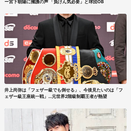
ー宮下朝陽に擁護の声 「負けん気必要」と球団OB
井上尚弥は「フェザー級でも倒せる」、今後見たいのは「フ
ェザー級王座統一戦」...元世界2階級制覇王者が熱望