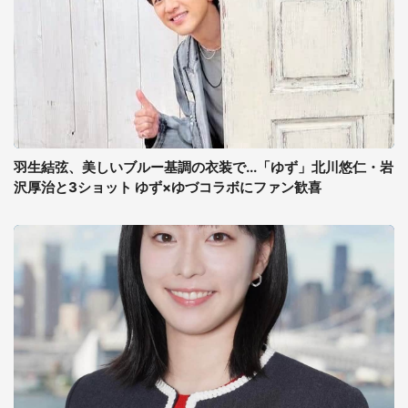
羽生結弦、美しいブルー基調の衣装で...「ゆず」北川悠仁・岩
沢厚治と3ショット ゆず×ゆづコラボにファン歓喜