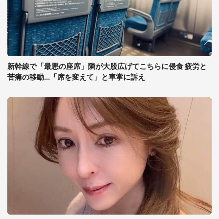
新幹線で「最悪の座席」隣が大股広げてこちらに侵食 疲労と
苦痛の移動...「席を変えて」と車掌に訴え