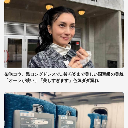
柴咲コウ、黒ロングドレスで...後ろ姿まで美しい国宝級の美貌
「オーラが凄い」「美しすぎます」色気ダダ漏れ