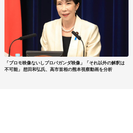
「プロモ映像ないしプロパガンダ映像」「それ以外の解釈は
不可能」 想田和弘氏、高市首相の熊本視察動画を分析
コンテンツ
関連サイト
最新記事一覧
J-CASTニュース
コラムざんまい
J-CASTトレンド