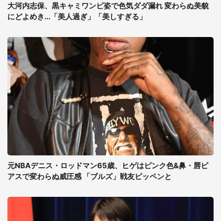
大河内志保、黒キャミワンピ姿で色気ダダ漏れ 変わらぬ美貌
にどよめき...「美人過ぎ」「美しすぎる」
元NBAデニス・ロッドマン65歳、ヒゲはピンク色&鼻・唇ピ
アスで変わらぬ威圧感 「ブルズ」戦友ピッペンと