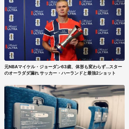
元NBAマイケル・ジョーダン63歳、体形も変わらず...スター
のオーラダダ漏れ サッカー・ハーランドと最強2ショット