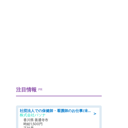
」
注目情報
PR
社団法人での保健師・看護師のお仕事/未経験OK/要資格:普通免許、保健師、正看護師
＞
株式会社パソナ
香川県 善通寺市
時給1,500円
正社員