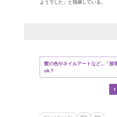
ようでした」と指摘している。
髪の色やネイルアートなど...「
ok？
1
オフィスカジュアル
職場
識学