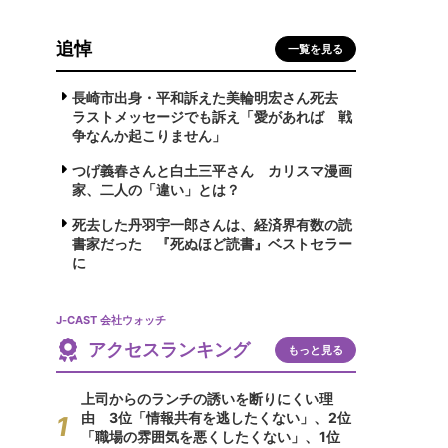
追悼
一覧を見る
長崎市出身・平和訴えた美輪明宏さん死去
ラストメッセージでも訴え「愛があれば 戦
争なんか起こりません」
つげ義春さんと白土三平さん カリスマ漫画
家、二人の「違い」とは？
死去した丹羽宇一郎さんは、経済界有数の読
書家だった 『死ぬほど読書』ベストセラー
に
J-CAST 会社ウォッチ
アクセスランキング
もっと見る
上司からのランチの誘いを断りにくい理
由 3位「情報共有を逃したくない」、2位
「職場の雰囲気を悪くしたくない」、1位