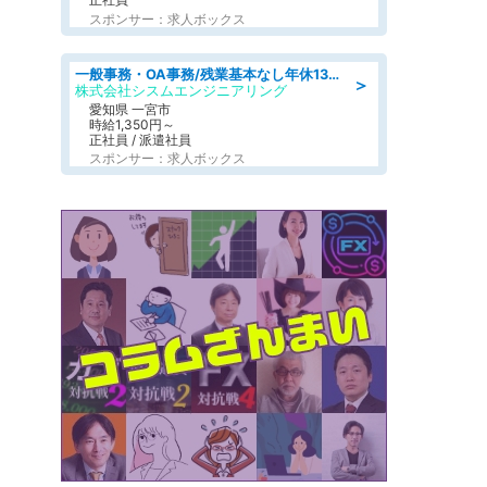
スポンサー：求人ボックス
一般事務・OA事務/残業基本なし年休130日社保完備の一般・調達事務
＞
株式会社シスムエンジニアリング
愛知県 一宮市
時給1,350円～
正社員 / 派遣社員
スポンサー：求人ボックス