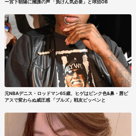
ー宮下朝陽に擁護の声 「負けん気必要」と球団OB
元NBAデニス・ロッドマン65歳、ヒゲはピンク色&鼻・唇ピ
アスで変わらぬ威圧感 「ブルズ」戦友ピッペンと