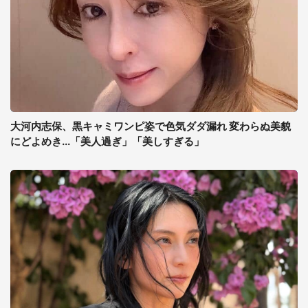
大河内志保、黒キャミワンピ姿で色気ダダ漏れ 変わらぬ美貌
にどよめき...「美人過ぎ」「美しすぎる」