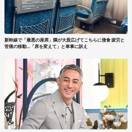
新幹線で「最悪の座席」隣が大股広げてこちらに侵食 疲労と
苦痛の移動...「席を変えて」と車掌に訴え