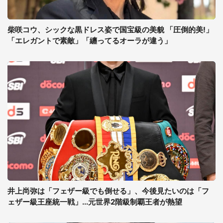
柴咲コウ、シックな黒ドレス姿で国宝級の美貌 「圧倒的美!」
「エレガントで素敵」「纏ってるオーラが違う」
井上尚弥は「フェザー級でも倒せる」、今後見たいのは「フ
ェザー級王座統一戦」...元世界2階級制覇王者が熱望