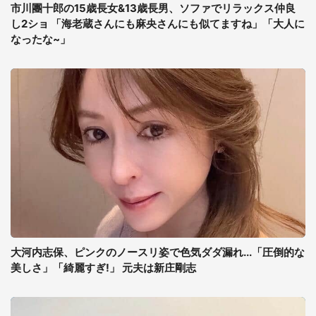
市川團十郎の15歳長女&13歳長男、ソファでリラックス仲良
し2ショ 「海老蔵さんにも麻央さんにも似てますね」「大人に
なったな~」
大河内志保、ピンクのノースリ姿で色気ダダ漏れ...「圧倒的な
美しさ」「綺麗すぎ!」 元夫は新庄剛志