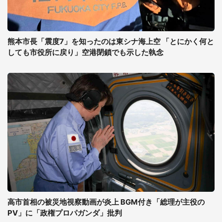
熊本市長「震度7」を知ったのは東シナ海上空 「とにかく何と
しても市役所に戻り」空港閉鎖でも示した執念
高市首相の被災地視察動画が炎上 BGM付き「総理が主役の
PV」に「政権プロパガンダ」批判