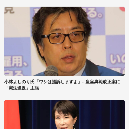
小林よしのり氏「ワシは提訴しますよ」...皇室典範改正案に
「憲法違反」主張