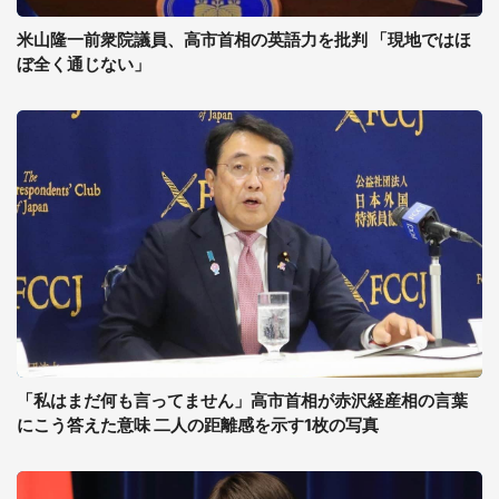
米山隆一前衆院議員、高市首相の英語力を批判 「現地ではほ
ぼ全く通じない」
「私はまだ何も言ってません」高市首相が赤沢経産相の言葉
にこう答えた意味 二人の距離感を示す1枚の写真