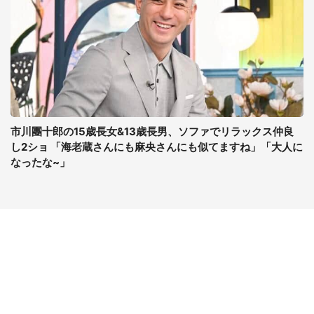
市川團十郎の15歳長女&13歳長男、ソファでリラックス仲良
し2ショ 「海老蔵さんにも麻央さんにも似てますね」「大人に
なったな~」
コンテンツ
関連サイト
最新記事一覧
J-CASTニュース
コラムざんまい
J-CASTトレンド