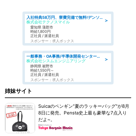
入社特典58万円、寮費完備で無料!デンソーで働こう!自動車工場で小型部品の検査業務 denso aichi
＞
株式会社テクノスマイル
愛知県 蒲郡市
時給1,800円
正社員 / 派遣社員
スポンサー：求人ボックス
一般事務・OA事務/半導体開発センター内で事務&軽作業スタッフ、募集
＞
株式会社シスムエンジニアリング
静岡県 裾野市
時給1,550円～
正社員 / 派遣社員
スポンサー：求人ボックス
姉妹サイト
Suicaのペンギン"夏のラッキーバッグ"が8月
8日に発売。Pensta史上最も豪華な7点入り
だよ~。