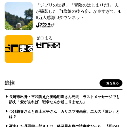
「ジブリの世界」「冒険のはじまりだ!」 夫
が撮影した〝1歳娘の後ろ姿〟が良すぎて...4.
8万人感激|Jタウンネット
ゼロまる
追悼
一覧を見る
長崎市出身・平和訴えた美輪明宏さん死去 ラストメッセージでも
訴え「愛があれば 戦争なんか起こりません」
つげ義春さんと白土三平さん カリスマ漫画家、二人の「違い」と
は？
死去した丹羽宇一郎さんは、経済界有数の読書家だった 『死ぬほ