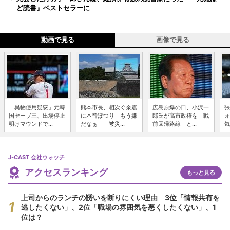
ど読書』ベストセラーに
動画で見る
画像で見る
「異物使用疑惑」元韓
熊本市長、相次ぐ余震
広島原爆の日、小沢一
張
国セーブ王、出場停止
に本音ぽつり「もう嫌
郎氏が高市政権を「戦
ォ
明けマウンドで...
だなぁ」 被災...
前回帰路線」と...
気
J-CAST 会社ウォッチ
アクセスランキング
もっと見る
上司からのランチの誘いを断りにくい理由 3位「情報共有を
逃したくない」、2位「職場の雰囲気を悪くしたくない」、1
位は？